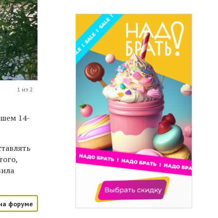
1 из 2
бшем 14-
ставлять
того,
вила
на форуме