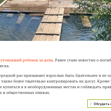
 утонувший ребенок за день.
Ранее стало известно о поги
нска.
ередной раз призывают взрослых быть бдительнее и не о
а также более тщательно контролировать их досуг. Кроме 
е купаться в в необорудованных местах и соблюдать пра
х и общественных пляжах.
2
Обсудить 