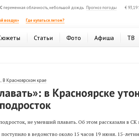
°C
переменная облачность, небольшой дождь
Прогноз погоды
€
93,19
й воздух»
Где купаться летом?
Сюжеты
Статьи
Фото
Афиша
ТВ
,
В Красноярском крае
лавать»: в Красноярске уто
 подросток
подросток, не умевший плавать. Об этом рассказали в СК 
поступило в ведомство около 15 часов 19 июня. 15-летн