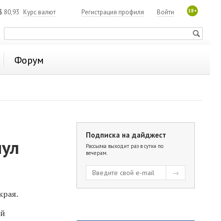
18+
$
80,93
Курс валют
Регистрация профиля
Войти
Форум
Подписка на дайджест
нул
Рассылка выходит раз в сутки по
вечерам.
края.
ий