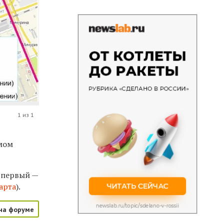
1 из 1
ямом
: первый —
арта
).
на форуме