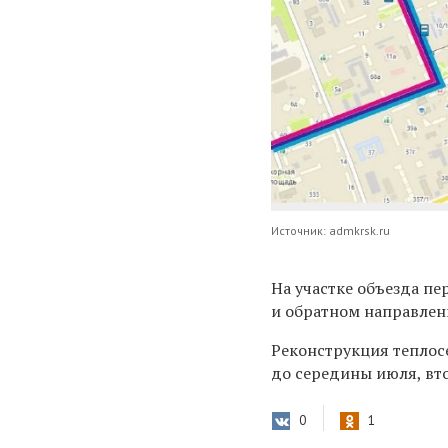
Источник: admkrsk.ru
На участке объезда п
и обратном направлен
Реконструкция теплосе
д
о середины июля, вт
0
1