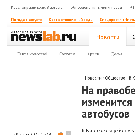
Красноярский край, 8 августа
обновлено: пять минут назад
+1
Погода в августе
Карта отключений воды
Спецпроект «Чисты
Новости
Лента новостей
Сюжеты
Архив
Досье
/
,
Новости
Общество
В 
На правоб
изменится
автобусов
В Кировском районе 
20 июня 2025 15:38
3