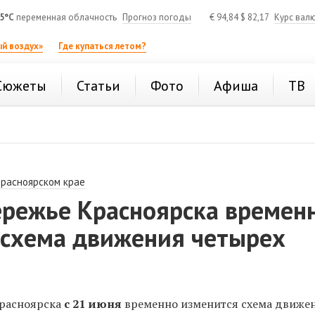
5°C
переменная облачность
Прогноз погоды
€
94,84
$
82,17
Курс вал
й воздух»
Где купаться летом?
Сюжеты
Статьи
Фото
Афиша
ТВ
Красноярском крае
ережье Красноярска времен
 схема движения четырех
Красноярска
с 21 июня
временно изменится схема движе