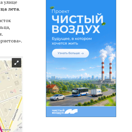
а улице
нца лета
.
асток
льца,
я.
рнетова».