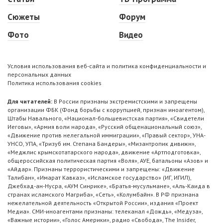
Сюжеты
Форум
Фото
Видео
Условия использования веб-сайта и политика конфиденциальности и
персональных данных
Политика использования cookies
Для читателей:
В России признаны экстремистскими и запрещены
организации ФБК (Фонд борьбы с коррупцией, признан иноагентом),
Штабы Навального, «Национал-большевистская партия», «Свидетели
Иеговы», «Армия воли народа», «Русский общенациональный союз»,
«Движение против нелегальной иммиграции», «Правый сектор», УНА-
УНСО, УПА, «Тризуб им. Степана Бандеры», «Мизантропик дивижн»,
«Меджлис крымскотатарского народа», движение «Артподготовка»,
общероссийская политическая партия «Воля», АУЕ, батальоны «Азов» и
«Айдар». Признаны террористическими и запрещены: «Движение
Талибан», «Имарат Кавказ», «Исламское государство» (ИГ, ИГИЛ),
Джебхад-ан-Нусра, «АУМ Синрике», «Братья-мусульмане», «Аль-Каида в
странах исламского Магриба», «Сеть», «Колумбайн». В РФ признана
нежелательной деятельность «Открытой России», издания «Проект
Медиа». СМИ-иноагентами признаны: телеканал «Дождь», «Медуза»,
«Важные истории», «Голос Америки», радио «Свобода», The Insider,