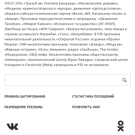
УНСО, УПА, «Тризуб им. Степана Бандеры», «Мизантропик дивижн»,
«Меджлис крымскотатарского народа», движение «Артподготовка»,
общероссийская политическая партия «Воля», АУЕ, батальоны «Азов» и
«Айдар». Признаны террористическими и запрещены: «Движение
Талибан», «Имарат Кавказ», «Исламское государство» (ИГ, ИГИЛ),
Джебхад-ан-Нусра, «АУМ Синрике», «Братья-мусульмане», «Аль-Каида в
странах исламского Магриба», «Сеть», «Колумбайн». В РФ признана
нежелательной деятельность «Открытой России», издания «Проект
Медиа». СМИ-иноагентами признаны: телеканал «Дождь», «Медуза»,
«Важные истории», «Голос Америки», радио «Свобода», The Insider,
«Медиазона», ОВД-инфо. Иноагентами признаны общество/центр
«Мемориал», «Аналитический Центр Юрия Левады», Сахаровский центр.
Instagram и Facebook (Metа) запрещены в РФ за экстремизм.
ПРАВИЛА ЦИТИРОВАНИЯ
СТАТИСТИКА ПОСЕЩЕНИЙ
РАЗМЕЩЕНИЕ РЕКЛАМЫ
ПОЗВОНИТЬ НАМ