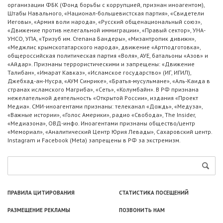
организации ФБК (Фонд борьбы с коррупцией, признан иноагентом),
Штабы Навального, «Национал-большевистская партия», «Свидетели
Иеговы», «Армия воли народа», «Русский общенациональный союз»,
«Движение против нелегальной иммиграции», «Правый сектор», УНА-
УНСО, УПА, «Тризуб им. Степана Бандеры», «Мизантропик дивижн»,
«Меджлис крымскотатарского народа», движение «Артподготовка»,
общероссийская политическая партия «Воля», АУЕ, батальоны «Азов» и
«Айдар». Признаны террористическими и запрещены: «Движение
Талибан», «Имарат Кавказ», «Исламское государство» (ИГ, ИГИЛ),
Джебхад-ан-Нусра, «АУМ Синрике», «Братья-мусульмане», «Аль-Каида в
странах исламского Магриба», «Сеть», «Колумбайн». В РФ признана
нежелательной деятельность «Открытой России», издания «Проект
Медиа». СМИ-иноагентами признаны: телеканал «Дождь», «Медуза»,
«Важные истории», «Голос Америки», радио «Свобода», The Insider,
«Медиазона», ОВД-инфо. Иноагентами признаны общество/центр
«Мемориал», «Аналитический Центр Юрия Левады», Сахаровский центр.
Instagram и Facebook (Metа) запрещены в РФ за экстремизм.
ПРАВИЛА ЦИТИРОВАНИЯ
СТАТИСТИКА ПОСЕЩЕНИЙ
РАЗМЕЩЕНИЕ РЕКЛАМЫ
ПОЗВОНИТЬ НАМ