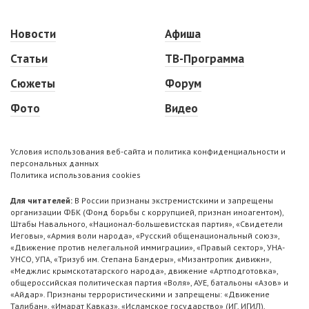
Новости
Афиша
Статьи
ТВ-Программа
Сюжеты
Форум
Фото
Видео
Условия использования веб-сайта и политика конфиденциальности и
персональных данных
Политика использования cookies
Для читателей:
В России признаны экстремистскими и запрещены
организации ФБК (Фонд борьбы с коррупцией, признан иноагентом),
Штабы Навального, «Национал-большевистская партия», «Свидетели
Иеговы», «Армия воли народа», «Русский общенациональный союз»,
«Движение против нелегальной иммиграции», «Правый сектор», УНА-
УНСО, УПА, «Тризуб им. Степана Бандеры», «Мизантропик дивижн»,
«Меджлис крымскотатарского народа», движение «Артподготовка»,
общероссийская политическая партия «Воля», АУЕ, батальоны «Азов» и
«Айдар». Признаны террористическими и запрещены: «Движение
Талибан», «Имарат Кавказ», «Исламское государство» (ИГ, ИГИЛ),