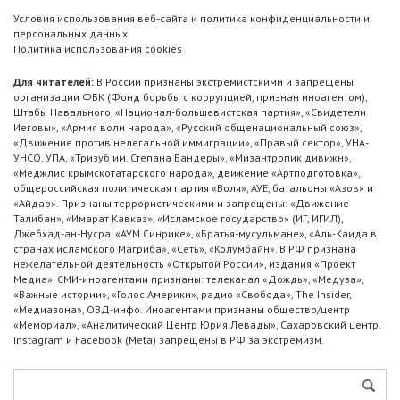
Условия использования веб-сайта и политика конфиденциальности и
персональных данных
Политика использования cookies
Для читателей:
В России признаны экстремистскими и запрещены
организации ФБК (Фонд борьбы с коррупцией, признан иноагентом),
Штабы Навального, «Национал-большевистская партия», «Свидетели
Иеговы», «Армия воли народа», «Русский общенациональный союз»,
«Движение против нелегальной иммиграции», «Правый сектор», УНА-
УНСО, УПА, «Тризуб им. Степана Бандеры», «Мизантропик дивижн»,
«Меджлис крымскотатарского народа», движение «Артподготовка»,
общероссийская политическая партия «Воля», АУЕ, батальоны «Азов» и
«Айдар». Признаны террористическими и запрещены: «Движение
Талибан», «Имарат Кавказ», «Исламское государство» (ИГ, ИГИЛ),
Джебхад-ан-Нусра, «АУМ Синрике», «Братья-мусульмане», «Аль-Каида в
странах исламского Магриба», «Сеть», «Колумбайн». В РФ признана
нежелательной деятельность «Открытой России», издания «Проект
Медиа». СМИ-иноагентами признаны: телеканал «Дождь», «Медуза»,
«Важные истории», «Голос Америки», радио «Свобода», The Insider,
«Медиазона», ОВД-инфо. Иноагентами признаны общество/центр
«Мемориал», «Аналитический Центр Юрия Левады», Сахаровский центр.
Instagram и Facebook (Metа) запрещены в РФ за экстремизм.