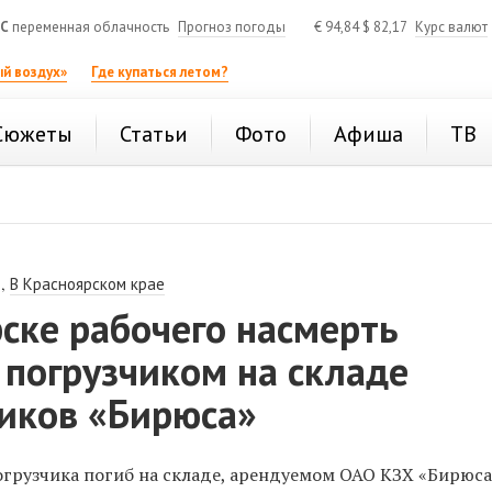
°C
переменная облачность
Прогноз погоды
€
94,84
$
82,17
Курс валют
й воздух»
Где купаться летом?
Сюжеты
Статьи
Фото
Афиша
ТВ
,
В Красноярском крае
ске рабочего насмерть
 погрузчиком на складе
иков «Бирюса»
огрузчика погиб на складе, арендуемом ОАО КЗХ «Бирюса