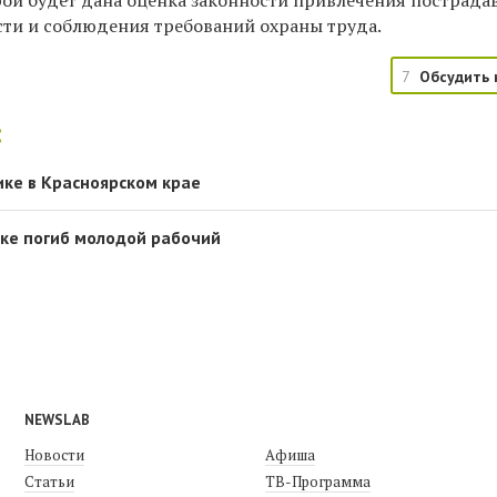
рой будет дана оценка законности привлечения пострада
сти и соблюдения требований охраны труда.
7
Обсудить 
:
ике в Красноярском крае
йке погиб молодой рабочий
NEWSLAB
Новости
Афиша
Статьи
ТВ-Программа