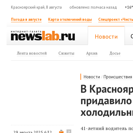
Красноярский край, 8 августа
обновлено: полчаса назад
+16
Погода в августе
Карта отключений воды
Спецпроект «Чисты
Новости
Лента новостей
Сюжеты
Архив
Досье
/
Новости
Происшествия
В Краснояр
придавило
холодильн
41-летний водитель п
29 августа 2025 6:32
7