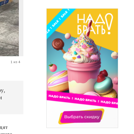
1 из 4
у,
и
одят