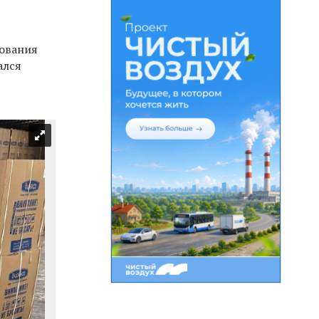
дования
ался