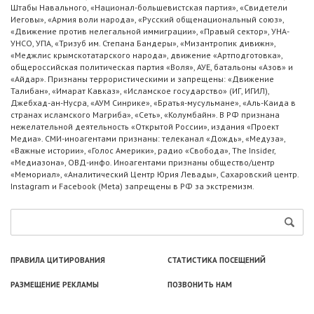
Штабы Навального, «Национал-большевистская партия», «Свидетели
Иеговы», «Армия воли народа», «Русский общенациональный союз»,
«Движение против нелегальной иммиграции», «Правый сектор», УНА-
УНСО, УПА, «Тризуб им. Степана Бандеры», «Мизантропик дивижн»,
«Меджлис крымскотатарского народа», движение «Артподготовка»,
общероссийская политическая партия «Воля», АУЕ, батальоны «Азов» и
«Айдар». Признаны террористическими и запрещены: «Движение
Талибан», «Имарат Кавказ», «Исламское государство» (ИГ, ИГИЛ),
Джебхад-ан-Нусра, «АУМ Синрике», «Братья-мусульмане», «Аль-Каида в
странах исламского Магриба», «Сеть», «Колумбайн». В РФ признана
нежелательной деятельность «Открытой России», издания «Проект
Медиа». СМИ-иноагентами признаны: телеканал «Дождь», «Медуза»,
«Важные истории», «Голос Америки», радио «Свобода», The Insider,
«Медиазона», ОВД-инфо. Иноагентами признаны общество/центр
«Мемориал», «Аналитический Центр Юрия Левады», Сахаровский центр.
Instagram и Facebook (Metа) запрещены в РФ за экстремизм.
ПРАВИЛА ЦИТИРОВАНИЯ
СТАТИСТИКА ПОСЕЩЕНИЙ
РАЗМЕЩЕНИЕ РЕКЛАМЫ
ПОЗВОНИТЬ НАМ