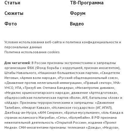
Статьи
ТВ-Программа
Сюжеты
Форум
Фото
Видео
Условия использования веб-сайта и политика конфиденциальности и
персональных данных
Политика использования cookies
Для читателей:
В России признаны экстремистскими и запрещены
организации ФБК (Фонд борьбы с коррупцией, признан иноагентом),
Штабы Навального, «Национал-большевистская партия», «Свидетели
Иеговы», «Армия воли народа», «Русский общенациональный союз»,
«Движение против нелегальной иммиграции», «Правый сектор», УНА-
УНСО, УПА, «Тризуб им. Степана Бандеры», «Мизантропик дивижн»,
«Меджлис крымскотатарского народа», движение «Артподготовка»,
общероссийская политическая партия «Воля», АУЕ, батальоны «Азов» и
«Айдар». Признаны террористическими и запрещены: «Движение
Талибан», «Имарат Кавказ», «Исламское государство» (ИГ, ИГИЛ),
Джебхад-ан-Нусра, «АУМ Синрике», «Братья-мусульмане», «Аль-Каида в
странах исламского Магриба», «Сеть», «Колумбайн». В РФ признана
нежелательной деятельность «Открытой России», издания «Проект
Медиа». СМИ-иноагентами признаны: телеканал «Дождь», «Медуза»,