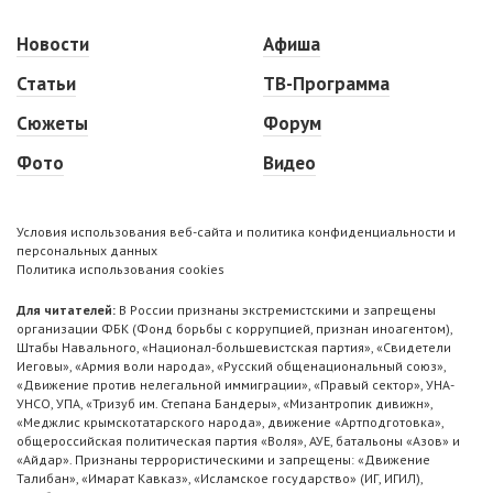
Новости
Афиша
Статьи
ТВ-Программа
Сюжеты
Форум
Фото
Видео
Условия использования веб-сайта и политика конфиденциальности и
персональных данных
Политика использования cookies
Для читателей:
В России признаны экстремистскими и запрещены
организации ФБК (Фонд борьбы с коррупцией, признан иноагентом),
Штабы Навального, «Национал-большевистская партия», «Свидетели
Иеговы», «Армия воли народа», «Русский общенациональный союз»,
«Движение против нелегальной иммиграции», «Правый сектор», УНА-
УНСО, УПА, «Тризуб им. Степана Бандеры», «Мизантропик дивижн»,
«Меджлис крымскотатарского народа», движение «Артподготовка»,
общероссийская политическая партия «Воля», АУЕ, батальоны «Азов» и
«Айдар». Признаны террористическими и запрещены: «Движение
Талибан», «Имарат Кавказ», «Исламское государство» (ИГ, ИГИЛ),