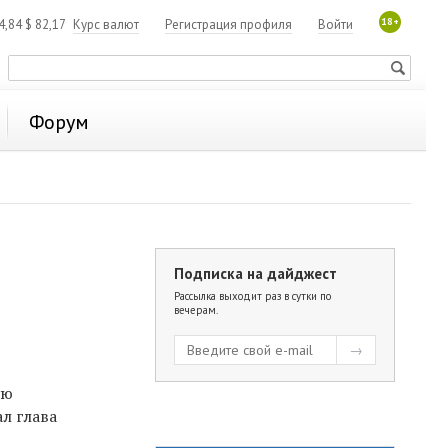
18+
4,84
$
82,17
Курс валют
Регистрация профиля
Войти
Форум
Подписка на дайджест
ю
Рассылка выходит раз в сутки по
вечерам.
ую
ал глава