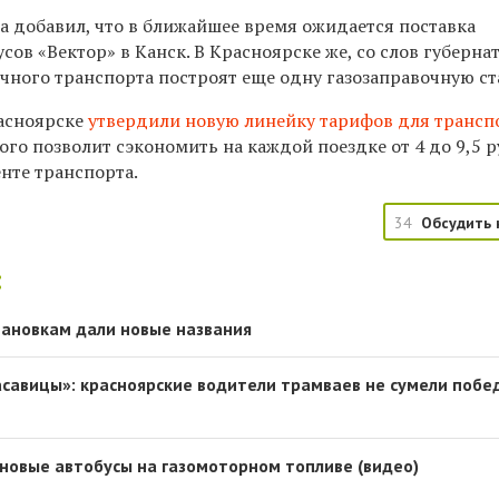
а добавил, что в ближайшее время ожидается поставка
сов «Вектор» в Канск. В Красноярске же, со слов губерна
чного транспорта построят еще одну
газозаправочную с
асноярске
утвердили новую линейку тарифов для транс
ого позволит сэкономить на каждой поездке от 4 до 9,5 р
нте транспорта.
34
Обсудить 
:
тановкам дали новые названия
асавицы»: красноярские водители трамваев не сумели побе
новые автобусы на газомоторном топливе (видео)