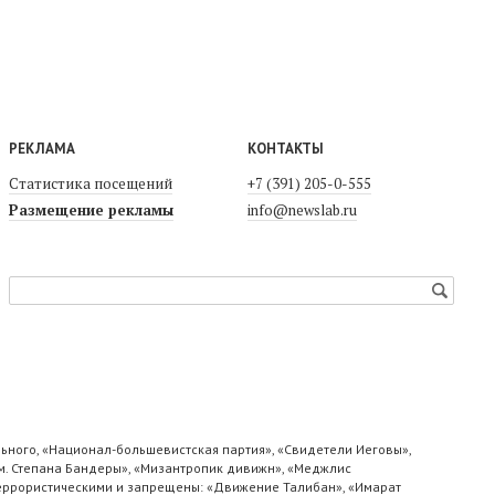
РЕКЛАМА
КОНТАКТЫ
Статистика посещений
+7 (391) 205-0-555
Размещение рекламы
info@newslab.ru
ьного, «Национал-большевистская партия», «Свидетели Иеговы»,
м. Степана Бандеры», «Мизантропик дивижн», «Меджлис
 террористическими и запрещены: «Движение Талибан», «Имарат