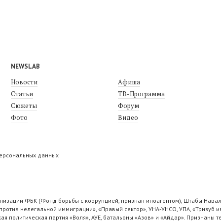
NEWSLAB
Новости
Афиша
Статьи
ТВ-Программа
Сюжеты
Форум
Фото
Видео
персональных данных
низации ФБК (Фонд борьбы с коррупцией, признан иноагентом), Штабы Навал
ротив нелегальной иммиграции», «Правый сектор», УНА-УНСО, УПА, «Тризуб и
ая политическая партия «Воля», АУЕ, батальоны «Азов» и «Айдар». Признаны