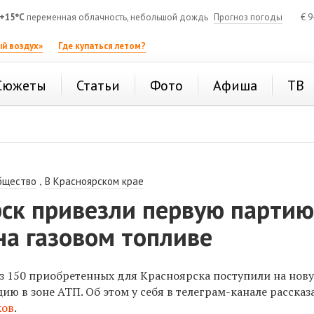
+15°C
переменная облачность, небольшой дождь
Прогноз погоды
€
9
й воздух»
Где купаться летом?
Сюжеты
Статьи
Фото
Афиша
ТВ
,
бщество
В Красноярском крае
рск привезли первую парти
на газовом топливе
из 150 приобретенных для Красноярска поступили на нов
ию в зоне АТП. Об этом у себя в телеграм-канале рассказ
ков
.