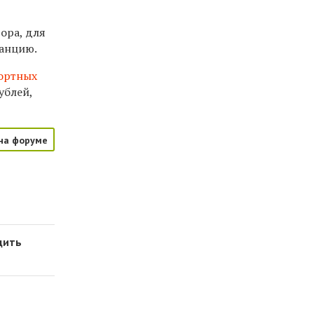
тора, для
танцию.
портных
ублей,
на форуме
дить