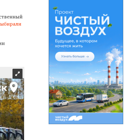
ественный
выбирали
ин