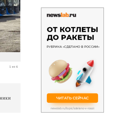
1 из 6
к
хники