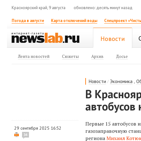
Красноярский край, 9 августа
обновлено: десять минут назад
Погода в августе
Карта отключений воды
Спецпроект «Чисты
Новости
Лента новостей
Сюжеты
Архив
Досье
/
,
Новости
Экономика
О
В Красноя
автобусов 
Первые 15 автобусов 
29 сентября 2025 16:52
газозаправочную станц
34
региона
Михаил Котю