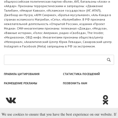
общероссийская политическая партия «Воля», АУЕ, батальоны «Азов» и
«Айдар». Признаны террористическими и запрещены: «Движение
Талибан», «Имарат Кавказ», «Исламское государство» (ИГ, ИГИЛ),
Джебхад-ан-Нусра, «АУМ Синрике», «Братья-мусульмане», «Аль-Каида в
странах исламского Магриба», «Сеть», «Колумбайн». В РФ признана
нежелательной деятельность «Открытой России», издания «Проект
Медиа». СМИ-иноагентами признаны: телеканал «Дождь», «Медуза»,
«Важные истории», «Голос Америки», радио «Свобода», The Insider,
«Медиазона», ОВД-инфо. Иноагентами признаны общество/центр
«Мемориал», «Аналитический Центр Юрия Левады», Сахаровский центр.
Instagram и Facebook (Metа) запрещены в РФ за экстремизм.
ПРАВИЛА ЦИТИРОВАНИЯ
СТАТИСТИКА ПОСЕЩЕНИЙ
РАЗМЕЩЕНИЕ РЕКЛАМЫ
ПОЗВОНИТЬ НАМ
We use cookies to ensure that you have the best experience on our website. If
© ООО «Лаборатория Новоcтей», 2003—2026.