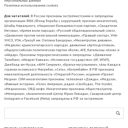
персональных данных
Политика использования cookies
Для читателей:
В России признаны экстремистскими и запрещены
организации ФБК (Фонд борьбы с коррупцией, признан иноагентом),
Штабы Навального, «Национал-большевистская партия», «Свидетели
Иеговы», «Армия воли народа», «Русский общенациональный союз»,
«Движение против нелегальной иммиграции», «Правый сектор», УНА-
УНСО, УПА, «Тризуб им. Степана Бандеры», «Мизантропик дивижн»,
«Меджлис крымскотатарского народа», движение «Артподготовка»,
общероссийская политическая партия «Воля», АУЕ, батальоны «Азов» и
«Айдар». Признаны террористическими и запрещены: «Движение
Талибан», «Имарат Кавказ», «Исламское государство» (ИГ, ИГИЛ),
Джебхад-ан-Нусра, «АУМ Синрике», «Братья-мусульмане», «Аль-Каида в
странах исламского Магриба», «Сеть», «Колумбайн». В РФ признана
нежелательной деятельность «Открытой России», издания «Проект
Медиа». СМИ-иноагентами признаны: телеканал «Дождь», «Медуза»,
«Важные истории», «Голос Америки», радио «Свобода», The Insider,
«Медиазона», ОВД-инфо. Иноагентами признаны общество/центр
«Мемориал», «Аналитический Центр Юрия Левады», Сахаровский центр.
Instagram и Facebook (Metа) запрещены в РФ за экстремизм.