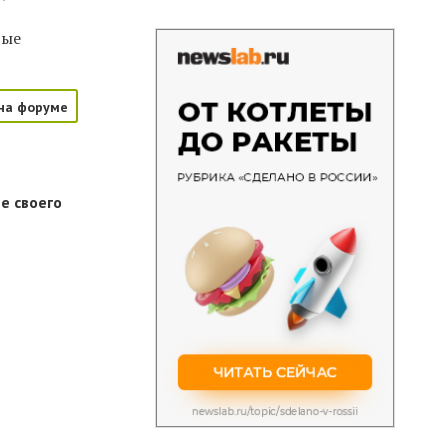
рые
на форуме
е своего