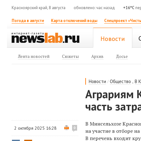
Красноярский край, 8 августа
обновлено: час назад
+16°C
пе
Погода в августе
Карта отключений воды
Спецпроект «Чисты
Новости
Лента новостей
Сюжеты
Архив
Досье
/
,
Новости
Общество
В 
Аграриям К
часть затр
В Минсельхозе Красно
2 октября 2025 16:28
0
на участие в отборе н
В перечень входит кр