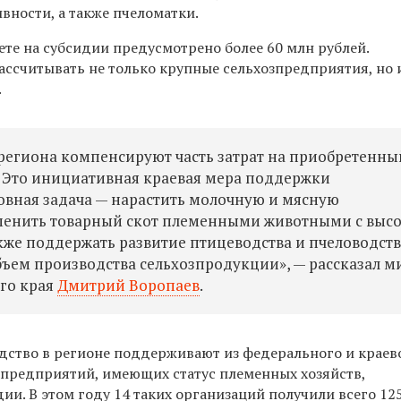
вности, а также пчеломатки.
те на субсидии предусмотрено более 60 млн рублей.
ассчитывать не только крупные сельхозпредприятия, но 
.
региона компенсируют часть затрат на приобретенны
. Это инициативная краевая мера поддержки
овная задача — нарастить молочную и мясную
заменить товарный скот племенными животными с выс
кже поддержать развитие птицеводства и пчеловодст
объем производства сельхозпродукции», — рассказал 
ого края
Дмитрий Воропаев
.
ство в регионе поддерживают из федерального и краев
зпредприятий, имеющих статус племенных хозяйств,
и. В этом году 14 таких организаций получили всего 12