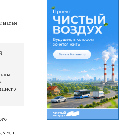
и малые
й
оким
ва
министр
ого
5,5 млн