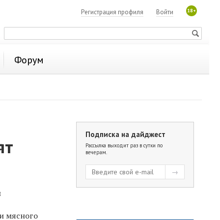
18+
Регистрация профиля
Войти
Форум
Подписка на дайджест
ят
Рассылка выходит раз в сутки по
вечерам.
и
 и мясного