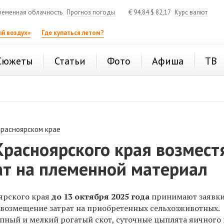
ременная облачность
Прогноз погоды
€
94,84
$
82,17
Курс валют
й воздух»
Где купаться летом?
Сюжеты
Статьи
Фото
Афиша
ТВ
Красноярском крае
расноярского края возмест
ат на племенной материал
ярского края
до 13 октября 2025 года
принимают заявк
а возмещение затрат на приобретенных сельхозживотных.
упный и мелкий рогатый скот, суточные цыплята яичного