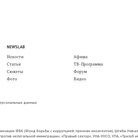
NEWSLAB
Новости
Афиша
Статьи
ТВ-Программа
Сюжеты
Форум
Фото
Видео
персональных данных
низации ФБК (Фонд борьбы с коррупцией, признан иноагентом), Штабы Навал
ротив нелегальной иммиграции», «Правый сектор», УНА-УНСО, УПА, «Тризуб и