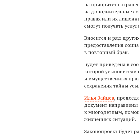
на приоритет сохране
на дополнительные со
правах или их лишенны
смогут получать услуг
Вносится и ряд других
предоставления социа
в повторный брак.
Будет приведена в со
которой усыновители
и имущественных прав
сохранения тайны усы
Илья Зайцев
, председ
документ направлены 
к многодетным, помощ
жизненных ситуаций.
Законопроект будет р