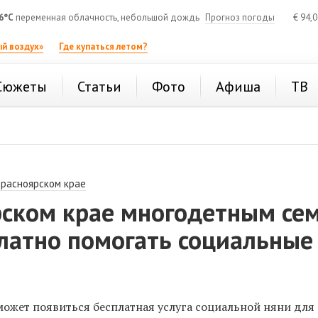
6°C
переменная облачность, небольшой дождь
Прогноз погоды
€
94,
й воздух»
Где купаться летом?
Сюжеты
Статьи
Фото
Афиша
ТВ
Красноярском крае
рском крае многодетным се
латно помогать социальные
может появиться бесплатная услуга социальной няни для