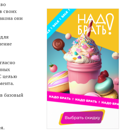
аво
в своих
закона они
 для
ление
гласно
нных
С целью
мента.
 в базовый
я.