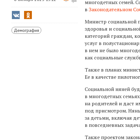
многодетных семей. С
в
Законодательном Со
Министр социальной 
здоровья и социально
Демография
категорий граждан, к
услуг в полустациона
в нем не было многод
как социальные служб
Также в планах минис
Ее в качестве пилотно
Социальной няней буд
в многодетных семьях.
на родителей и даст и
под присмотром. Нянь
за детьми, включая д
в повседневных задача
Также проектом закон