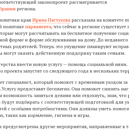
оответствующий законопроект рассматривается
брании
региона.
политики края
Ирина Пастухова
рассказала на комитете п
й политике
парламента
, что сейчас в регионе существует
оторые могут рассчитывать на бесплатное получение соц
рной форме и форме обслуживания на дому. До недавнего
етных родителей. Теперь это упущение планируют исправ
ы могут оказать действенную поддержку таким семьям.
терства ввести новую услугу — помощь социальной няни.
го проекта запустят со следующего года в нескольких тер
ет специалист, который поможет с временным уходом за
 Услугу предоставят бесплатно. Она поможет снизить наг
м возможность заняться делами или отдохнуть, зная, что
 будут подбирать с соответствующей подготовкой для у
етей с особыми потребностями. Они должны уметь помога
х, таких как кормление, гигиена и игры.
а предусмотрены другие мероприятия, направленные в т