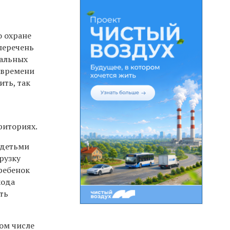
о охране
 перечень
иальных
 времени
ить, так
риториях.
 детьми
рузку
 ребенок
хода
ть
ом числе