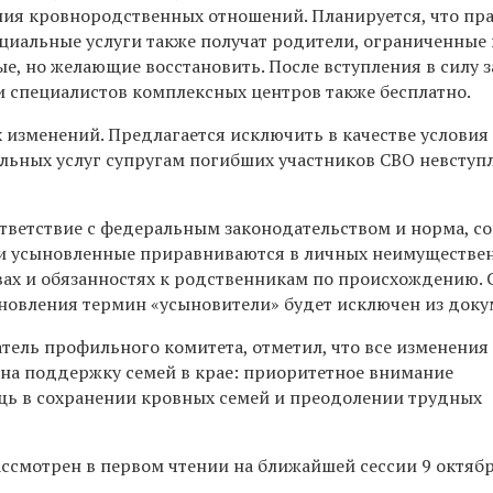
ния кровнородственных отношений. Планируется, что пр
циальные услуги также получат родители, ограниченные 
е, но желающие восстановить. После вступления в силу 
и специалистов комплексных центров также бесплатно.
 изменений. Предлагается исключить в качестве условия
льных услуг супругам погибших участников СВО невступ
ответствие с федеральным законодательством и норма, со
 и усыновленные приравниваются в личных неимуществе
ах и обязанностях к родственникам по происхождению. 
новления термин «усыновители» будет исключен из доку
атель профильного комитета, отметил, что все изменения
на поддержку семей в крае: приоритетное внимание
ь в сохранении кровных семей и преодолении трудных
ассмотрен в первом чтении на ближайшей сессии 9 октябр