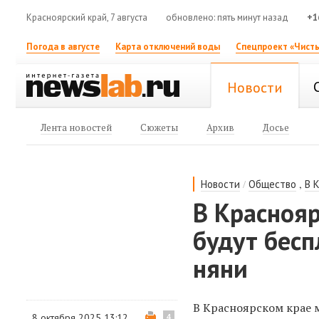
Красноярский край, 7 августа
обновлено: пять минут назад
+1
Погода в августе
Карта отключений воды
Спецпроект «Чисты
Новости
Лента новостей
Сюжеты
Архив
Досье
/
,
Новости
Общество
В 
В Красноя
будут бесп
няни
В Красноярском крае 
8 октября 2025 13:12
4