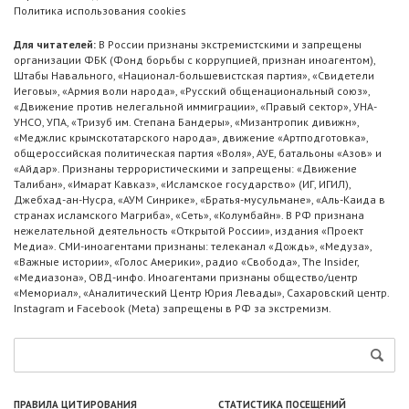
Политика использования cookies
Для читателей:
В России признаны экстремистскими и запрещены
организации ФБК (Фонд борьбы с коррупцией, признан иноагентом),
Штабы Навального, «Национал-большевистская партия», «Свидетели
Иеговы», «Армия воли народа», «Русский общенациональный союз»,
«Движение против нелегальной иммиграции», «Правый сектор», УНА-
УНСО, УПА, «Тризуб им. Степана Бандеры», «Мизантропик дивижн»,
«Меджлис крымскотатарского народа», движение «Артподготовка»,
общероссийская политическая партия «Воля», АУЕ, батальоны «Азов» и
«Айдар». Признаны террористическими и запрещены: «Движение
Талибан», «Имарат Кавказ», «Исламское государство» (ИГ, ИГИЛ),
Джебхад-ан-Нусра, «АУМ Синрике», «Братья-мусульмане», «Аль-Каида в
странах исламского Магриба», «Сеть», «Колумбайн». В РФ признана
нежелательной деятельность «Открытой России», издания «Проект
Медиа». СМИ-иноагентами признаны: телеканал «Дождь», «Медуза»,
«Важные истории», «Голос Америки», радио «Свобода», The Insider,
«Медиазона», ОВД-инфо. Иноагентами признаны общество/центр
«Мемориал», «Аналитический Центр Юрия Левады», Сахаровский центр.
Instagram и Facebook (Metа) запрещены в РФ за экстремизм.
ПРАВИЛА ЦИТИРОВАНИЯ
СТАТИСТИКА ПОСЕЩЕНИЙ