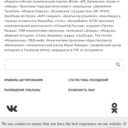
общероссийская политическая партия «Воля», АУЕ, батальоны «Азов» и
«Айдар». Признаны террористическими и запрещены: «Движение
Талибан», «Имарат Кавказ», «Исламское государство» (ИГ, ИГИЛ),
Джебхад-ан-Нусра, «АУМ Синрике», «Братья-мусульмане», «Аль-Каида в
странах исламского Магриба», «Сеть», «Колумбайн». В РФ признана
нежелательной деятельность «Открытой России», издания «Проект
Медиа». СМИ-иноагентами признаны: телеканал «Дождь», «Медуза»,
«Важные истории», «Голос Америки», радио «Свобода», The Insider,
«Медиазона», ОВД-инфо. Иноагентами признаны общество/центр
«Мемориал», «Аналитический Центр Юрия Левады», Сахаровский центр.
Instagram и Facebook (Metа) запрещены в РФ за экстремизм.
ПРАВИЛА ЦИТИРОВАНИЯ
СТАТИСТИКА ПОСЕЩЕНИЙ
РАЗМЕЩЕНИЕ РЕКЛАМЫ
ПОЗВОНИТЬ НАМ
We use cookies to ensure that you have the best experience on our website. If
© ООО «Лаборатория Новоcтей», 2003—2026.