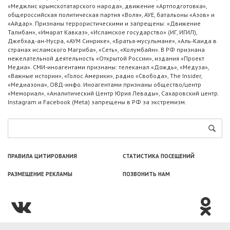
«Меджлис крымскотатарского народа», движение «Артподготовка»,
общероссийская политическая партия «Воля», АУЕ, батальоны «Азов» и
«Айдар». Признаны террористическими и запрещены: «Движение
Талибан», «Имарат Кавказ», «Исламское государство» (ИГ, ИГИЛ),
Джебхад-ан-Нусра, «АУМ Синрике», «Братья-мусульмане», «Аль-Каида в
странах исламского Магриба», «Сеть», «Колумбайн». В РФ признана
нежелательной деятельность «Открытой России», издания «Проект
Медиа». СМИ-иноагентами признаны: телеканал «Дождь», «Медуза»,
«Важные истории», «Голос Америки», радио «Свобода», The Insider,
«Медиазона», ОВД-инфо. Иноагентами признаны общество/центр
«Мемориал», «Аналитический Центр Юрия Левады», Сахаровский центр.
Instagram и Facebook (Metа) запрещены в РФ за экстремизм.
ПРАВИЛА ЦИТИРОВАНИЯ
СТАТИСТИКА ПОСЕЩЕНИЙ
РАЗМЕЩЕНИЕ РЕКЛАМЫ
ПОЗВОНИТЬ НАМ