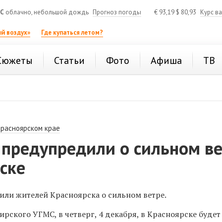
°C
облачно, небольшой дождь
Прогноз погоды
€
93,19
$
80,93
Курс в
й воздух»
Где купаться летом?
Сюжеты
Статьи
Фото
Афиша
ТВ
Красноярском крае
 предупредили о сильном в
ске
ли жителей Красноярска о сильном ветре.
рского УГМС, в четверг, 4 декабря,
в Красноярске
буде