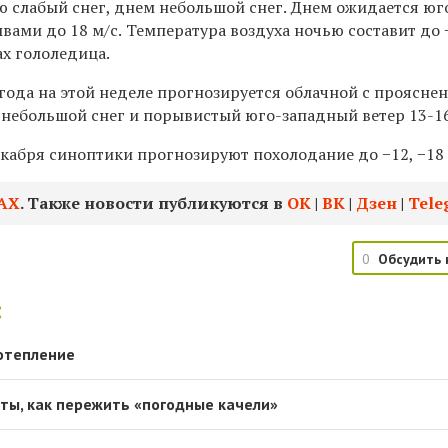
ю слабый снег, днем небольшой снег.
Днем ожидается
юг
ыв
ами
до 1
8 м/с.
Температура воздуха ночью
составит до 
ах гололедица.
года на этой неделе
прогнозируется
облачной с проясне
небольшой снег и порывистый юго-западный ветер 13-16
абря синоптики прогнозируют похолодание до −12, −18 
АХ
. Также новости публикуются в
ОК
|
ВК
|
Дзен
|
Tele
0
Обсудить 
:
отепление
ты, как пережить «погодные качели»