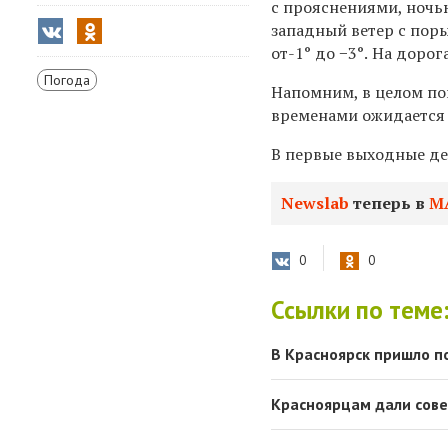
с прояснениями, ночь
западный
ветер с
пор
от
-1°
до −3°.
На дорог
Погода
Напомним, в целом
по
временами ожидается 
В
первые выходные дек
Newslab
теперь в
М
0
0
Ссылки по теме
В Красноярск пришло п
Красноярцам дали сове