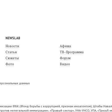
NEWSLAB
Новости
Афиша
Статьи
ТВ-Программа
Сюжеты
Форум
Фото
Видео
персональных данных
низации ФБК (Фонд борьбы с коррупцией, признан иноагентом), Штабы Навал
ротив нелегальной иммиграции», «Правый сектор», УНА-УНСО, УПА, «Тризуб и