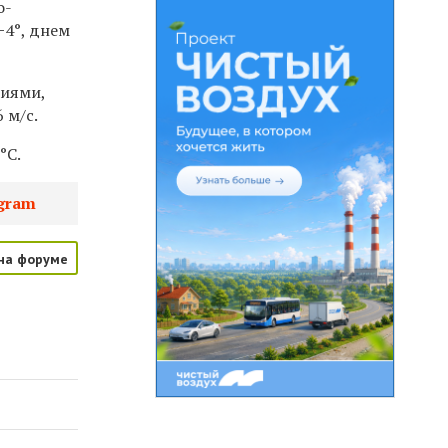
о-
−4°, днем
ниями,
 м/с.
°C.
gram
на форуме