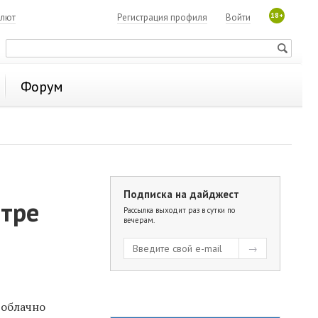
18+
алют
Регистрация профиля
Войти
Форум
Подписка на дайджест
етре
Рассылка выходит раз в сутки по
вечерам.
т
облачно