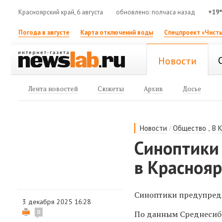
Красноярский край, 6 августа
обновлено: полчаса назад
+19
Погода в августе
Карта отключений воды
Спецпроект «Чисты
Новости
Лента новостей
Сюжеты
Архив
Досье
/
,
Новости
Общество
В 
Синоптики
в Краснояр
Синоптики предупреди
3 декабря 2025 16:28
По данным Среднесиби
0