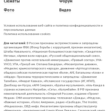
Сюжеты
Форум
Фото
Видео
Условия использования веб-сайта и политика конфиденциальности и
персональных данных
Политика использования cookies
Для читателей:
В России признаны экстремистскими и запрещены
организации ФБК (Фонд борьбы с коррупцией, признан иноагентом),
Штабы Навального, «Национал-большевистская партия», «Свидетели
Иеговы», «Армия воли народа», «Русский общенациональный союз»,
«Движение против нелегальной иммиграции», «Правый сектор», УНА-
УНСО, УПА, «Тризуб им. Степана Бандеры», «Мизантропик дивижн»,
«Меджлис крымскотатарского народа», движение «Артподготовка»,
общероссийская политическая партия «Воля», АУЕ, батальоны «Азов» и
«Айдар». Признаны террористическими и запрещены: «Движение
Талибан», «Имарат Кавказ», «Исламское государство» (ИГ, ИГИЛ),
Джебхад-ан-Нусра, «АУМ Синрике», «Братья-мусульмане», «Аль-Каида в
странах исламского Магриба», «Сеть», «Колумбайн». В РФ признана
нежелательной деятельность «Открытой России», издания «Проект
Медиа». СМИ-иноагентами признаны: телеканал «Дождь», «Медуза»,
«Важные истории», «Голос Америки», радио «Свобода», The Insider,
«Медиазона», ОВД-инфо. Иноагентами признаны общество/центр
«Мемориал», «Аналитический Центр Юрия Левады», Сахаровский центр.