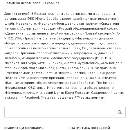
Политика использования cookies
Для читателей:
В России признаны экстремистскими и запрещены
организации ФБК (Фонд борьбы с коррупцией, признан иноагентом),
Штабы Навального, «Национал-большевистская партия», «Свидетели
Иеговы», «Армия воли народа», «Русский общенациональный союз»,
«Движение против нелегальной иммиграции», «Правый сектор», УНА-
УНСО, УПА, «Тризуб им. Степана Бандеры», «Мизантропик дивижн»,
«Меджлис крымскотатарского народа», движение «Артподготовка»,
общероссийская политическая партия «Воля», АУЕ, батальоны «Азов» и
«Айдар». Признаны террористическими и запрещены: «Движение
Талибан», «Имарат Кавказ», «Исламское государство» (ИГ, ИГИЛ),
Джебхад-ан-Нусра, «АУМ Синрике», «Братья-мусульмане», «Аль-Каида в
странах исламского Магриба», «Сеть», «Колумбайн». В РФ признана
нежелательной деятельность «Открытой России», издания «Проект
Медиа». СМИ-иноагентами признаны: телеканал «Дождь», «Медуза»,
«Важные истории», «Голос Америки», радио «Свобода», The Insider,
«Медиазона», ОВД-инфо. Иноагентами признаны общество/центр
«Мемориал», «Аналитический Центр Юрия Левады», Сахаровский центр.
Instagram и Facebook (Metа) запрещены в РФ за экстремизм.
ПРАВИЛА ЦИТИРОВАНИЯ
СТАТИСТИКА ПОСЕЩЕНИЙ