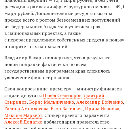
расходов в рамках «инфраструктурного меню» — 49,1
млрд рублей. Дополнительные ресурсы связаны
прежде всего с ростом безвозмездных поступлений
из федерального бюджета и участием края
в национальных проектах, а также
с перераспределением собственных средств в пользу
приоритетных направлений.
Владимир Бахарь подчеркнул, что в результате
новой поправки фактически по всем
государственным программам края сложилось
увеличение финансирования.
Свои вопросы вице-премьеру — министру финансов
задали депутаты
Павел Семизоров
,
Дмитрий
Свиридов
,
Борис Мельниченко
,
Александр Бойченко
,
Галина Ампилогова
,
Егор Васильев
,
Ирина Иванова
,
Максим Маркерт
. Спикер краевого парламента
Алексей Додатко
поблагодарил правительство
и депутатский корпус за плодотворную совместную