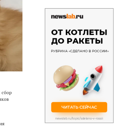
 сбор
иков
ия