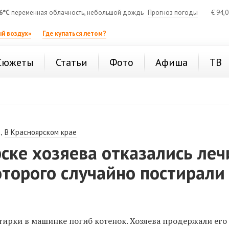
6°C
переменная облачность, небольшой дождь
Прогноз погоды
€
94,
й воздух»
Где купаться летом?
Сюжеты
Статьи
Фото
Афиша
ТВ
,
В Красноярском крае
ске хозяева отказались леч
оторого случайно постирали
тирки в машинке погиб котенок. Хозяева продержали его