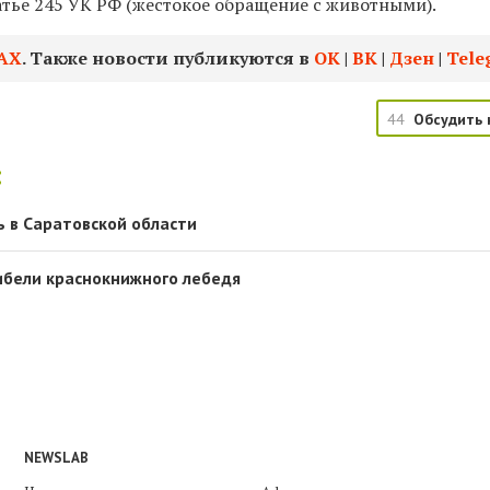
атье 245 УК РФ (жестокое обращение с животными).
АХ
. Также новости публикуются в
ОК
|
ВК
|
Дзен
|
Tele
44
Обсудить 
:
ь в Саратовской области
гибели краснокнижного лебедя
NEWSLAB