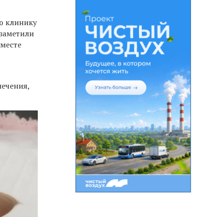
ю клинику
 заметили
вместе
лечения,