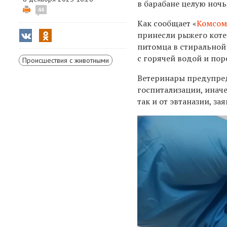
в барабане целую ночь
44
Как сообщает «
Комсом
принесли рыжего котен
питомца в стиральной 
с горячей водой и пор
Происшествия с животными
Ветеринары предупред
госпитализации, иначе
так и от эвтаназии, за