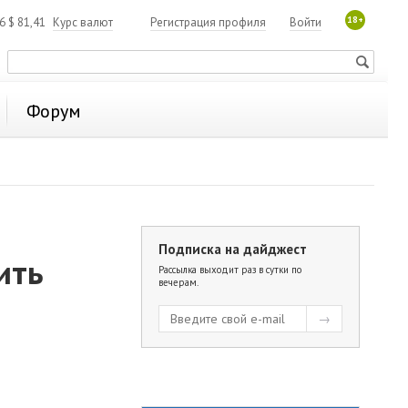
18+
06
$
81,41
Курс валют
Регистрация профиля
Войти
Форум
Подписка на дайджест
ить
Рассылка выходит раз в сутки по
вечерам.