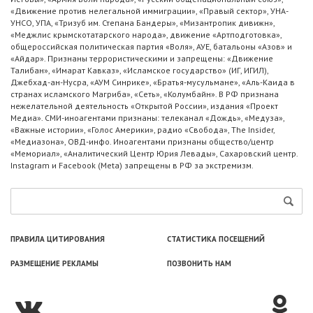
«Движение против нелегальной иммиграции», «Правый сектор», УНА-
УНСО, УПА, «Тризуб им. Степана Бандеры», «Мизантропик дивижн»,
«Меджлис крымскотатарского народа», движение «Артподготовка»,
общероссийская политическая партия «Воля», АУЕ, батальоны «Азов» и
«Айдар». Признаны террористическими и запрещены: «Движение
Талибан», «Имарат Кавказ», «Исламское государство» (ИГ, ИГИЛ),
Джебхад-ан-Нусра, «АУМ Синрике», «Братья-мусульмане», «Аль-Каида в
странах исламского Магриба», «Сеть», «Колумбайн». В РФ признана
нежелательной деятельность «Открытой России», издания «Проект
Медиа». СМИ-иноагентами признаны: телеканал «Дождь», «Медуза»,
«Важные истории», «Голос Америки», радио «Свобода», The Insider,
«Медиазона», ОВД-инфо. Иноагентами признаны общество/центр
«Мемориал», «Аналитический Центр Юрия Левады», Сахаровский центр.
Instagram и Facebook (Metа) запрещены в РФ за экстремизм.
ПРАВИЛА ЦИТИРОВАНИЯ
СТАТИСТИКА ПОСЕЩЕНИЙ
РАЗМЕЩЕНИЕ РЕКЛАМЫ
ПОЗВОНИТЬ НАМ