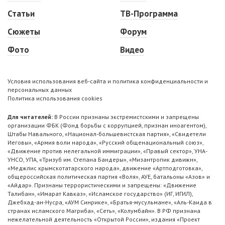
Статьи
ТВ-Программа
Сюжеты
Форум
Фото
Видео
Условия использования веб-сайта и политика конфиденциальности и
персональных данных
Политика использования cookies
Для читателей:
В России признаны экстремистскими и запрещены
организации ФБК (Фонд борьбы с коррупцией, признан иноагентом),
Штабы Навального, «Национал-большевистская партия», «Свидетели
Иеговы», «Армия воли народа», «Русский общенациональный союз»,
«Движение против нелегальной иммиграции», «Правый сектор», УНА-
УНСО, УПА, «Тризуб им. Степана Бандеры», «Мизантропик дивижн»,
«Меджлис крымскотатарского народа», движение «Артподготовка»,
общероссийская политическая партия «Воля», АУЕ, батальоны «Азов» и
«Айдар». Признаны террористическими и запрещены: «Движение
Талибан», «Имарат Кавказ», «Исламское государство» (ИГ, ИГИЛ),
Джебхад-ан-Нусра, «АУМ Синрике», «Братья-мусульмане», «Аль-Каида в
странах исламского Магриба», «Сеть», «Колумбайн». В РФ признана
нежелательной деятельность «Открытой России», издания «Проект