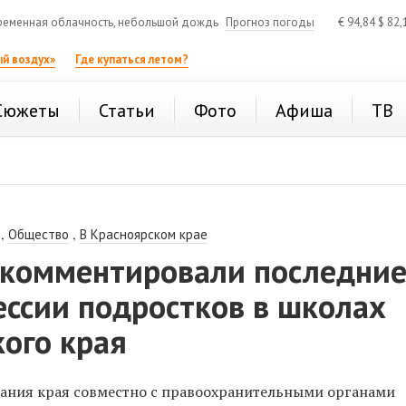
еменная облачность, небольшой дождь
Прогноз погоды
€
94,84
$
82,
й воздух»
Где купаться летом?
Сюжеты
Статьи
Фото
Афиша
ТВ
,
,
Общество
В Красноярском крае
окомментировали последни
ессии подростков в школах
ого края
ания края совместно с правоохранительными органами