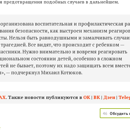
я предотвращения подобных случаев в дальнейшем.
к организована воспитательная и профилактическая р
ования безопасности, как выстроен механизм реагиро
ты. Нельзя быть равнодушными и замалчивать случаи
 трагедией. Все видят, что происходит с ребенком —
классники. Нужно внимательно и вовремя реагировать
циональном состоянии детей, особенно в сложном
тей не бывает, поэтому их надо защищать всем вместе
», — подчеркнул Михаил Котюков.
АХ
. Также новости публикуются в
ОК
|
ВК
|
Дзен
|
Tele
46
Обсудить 
: