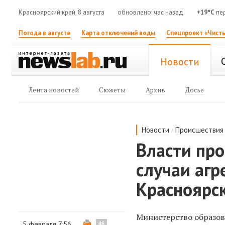
Красноярский край, 8 августа
обновлено: час назад
+19°C
пер
Погода в августе
Карта отключений воды
Спецпроект «Чисты
Новости
Лента новостей
Сюжеты
Архив
Досье
/
Новости
Происшествия
Власти пр
случаи агр
Красноярск
Министерство образов
5 февраля 7:56
46