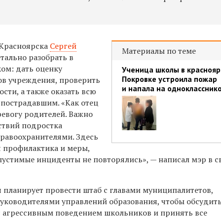
а Красноярска
Сергей
Материалы по теме
тально разобрать в
ом: дать оценку
Ученица школы в краснояр
Покровке устроила пожар
в учреждения, проверить
и напала на одноклассник
сти, а также оказать всю
пострадавшим. «Как отец
евогу родителей. Важно
ствий подростка
правоохранителями. Здесь
 профилактика и меры,
устимые инциденты не повторялись», — написал мэр в с
я планирует провести
штаб с главами муниципалитетов,
уководителями управлений образования, чтобы обсудит
с агрессивным поведением школьников и принять
все