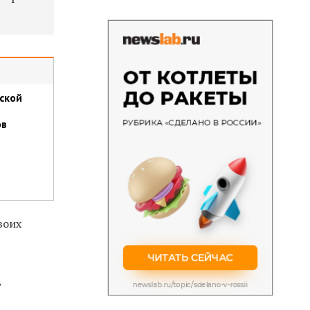
ской
ов
воих
ь