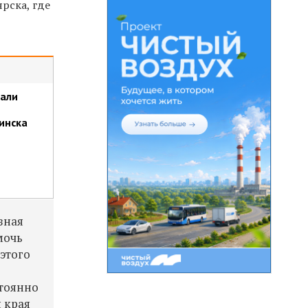
рска, где
тали
инска
зная
мочь
этого
стоянно
 края