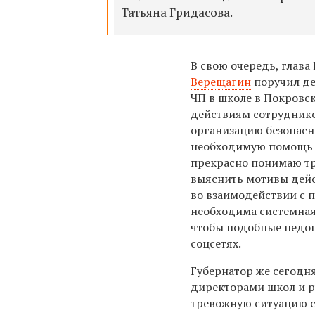
Татьяна Гридасова.
В свою очередь, глав
Верещагин
поручил
де
ЧП в школе в Покровск
действиям сотруднико
организацию безопасно
необходимую помощь 
прекрасно понимаю тр
выяснить мотивы дей
во взаимодействии с 
необходима системная
чтобы подобные недоп
соцсетях.
Губернатор же сегодн
директорами школ и р
тревожную ситуацию 