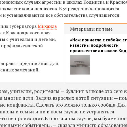
езонансных случаях агрессии в школах Кодинска и Красноя
ноклассников и педагогов.
В учреждениях проводятся
 и устанавливаются все обстоятельства случившегося.
ению губернатора
Михаила
Материалы по теме
лах Красноярского края
ты с учителями и детьми,
«Нож принесла с собой»: с
известны подробности
, профилактической
происшествия в школе Код
направят предписания для
ленных замечаний.
рам, учителям, родителям — буллинг в школе это серье
я многие дети. Задача взрослых в этой ситуации — по
ые конфликты. Сделать это можно только сообща. Для 
колы и семьи и ни в коем случае не устраняться
чего не происходит. В противном случае, мы будем по
ансными событиями», — сказала министр образования