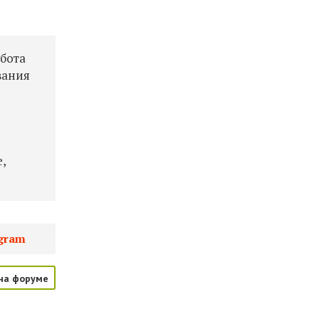
абота
вания
,
gram
на форуме