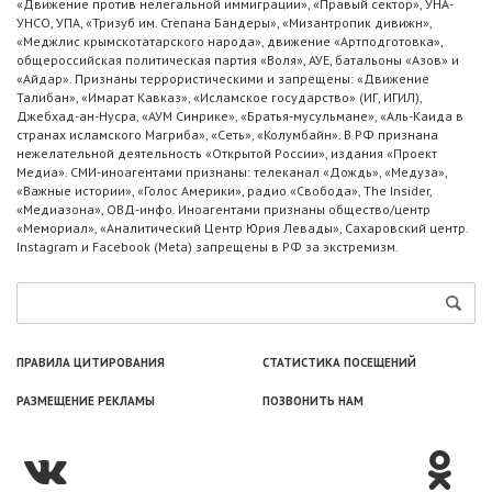
«Движение против нелегальной иммиграции», «Правый сектор», УНА-
УНСО, УПА, «Тризуб им. Степана Бандеры», «Мизантропик дивижн»,
«Меджлис крымскотатарского народа», движение «Артподготовка»,
общероссийская политическая партия «Воля», АУЕ, батальоны «Азов» и
«Айдар». Признаны террористическими и запрещены: «Движение
Талибан», «Имарат Кавказ», «Исламское государство» (ИГ, ИГИЛ),
Джебхад-ан-Нусра, «АУМ Синрике», «Братья-мусульмане», «Аль-Каида в
странах исламского Магриба», «Сеть», «Колумбайн». В РФ признана
нежелательной деятельность «Открытой России», издания «Проект
Медиа». СМИ-иноагентами признаны: телеканал «Дождь», «Медуза»,
«Важные истории», «Голос Америки», радио «Свобода», The Insider,
«Медиазона», ОВД-инфо. Иноагентами признаны общество/центр
«Мемориал», «Аналитический Центр Юрия Левады», Сахаровский центр.
Instagram и Facebook (Metа) запрещены в РФ за экстремизм.
ПРАВИЛА ЦИТИРОВАНИЯ
СТАТИСТИКА ПОСЕЩЕНИЙ
РАЗМЕЩЕНИЕ РЕКЛАМЫ
ПОЗВОНИТЬ НАМ