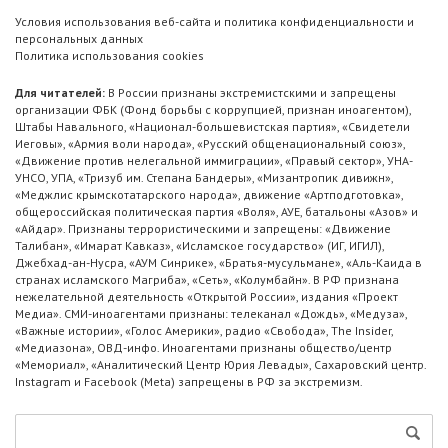
Условия использования веб-сайта и политика конфиденциальности и
персональных данных
Политика использования cookies
Для читателей:
В России признаны экстремистскими и запрещены
организации ФБК (Фонд борьбы с коррупцией, признан иноагентом),
Штабы Навального, «Национал-большевистская партия», «Свидетели
Иеговы», «Армия воли народа», «Русский общенациональный союз»,
«Движение против нелегальной иммиграции», «Правый сектор», УНА-
УНСО, УПА, «Тризуб им. Степана Бандеры», «Мизантропик дивижн»,
«Меджлис крымскотатарского народа», движение «Артподготовка»,
общероссийская политическая партия «Воля», АУЕ, батальоны «Азов» и
«Айдар». Признаны террористическими и запрещены: «Движение
Талибан», «Имарат Кавказ», «Исламское государство» (ИГ, ИГИЛ),
Джебхад-ан-Нусра, «АУМ Синрике», «Братья-мусульмане», «Аль-Каида в
странах исламского Магриба», «Сеть», «Колумбайн». В РФ признана
нежелательной деятельность «Открытой России», издания «Проект
Медиа». СМИ-иноагентами признаны: телеканал «Дождь», «Медуза»,
«Важные истории», «Голос Америки», радио «Свобода», The Insider,
«Медиазона», ОВД-инфо. Иноагентами признаны общество/центр
«Мемориал», «Аналитический Центр Юрия Левады», Сахаровский центр.
Instagram и Facebook (Metа) запрещены в РФ за экстремизм.