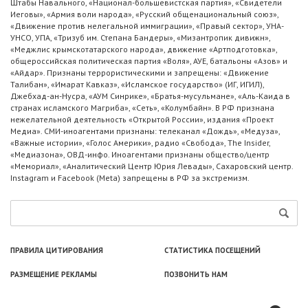
Штабы Навального, «Национал-большевистская партия», «Свидетели
Иеговы», «Армия воли народа», «Русский общенациональный союз»,
«Движение против нелегальной иммиграции», «Правый сектор», УНА-
УНСО, УПА, «Тризуб им. Степана Бандеры», «Мизантропик дивижн»,
«Меджлис крымскотатарского народа», движение «Артподготовка»,
общероссийская политическая партия «Воля», АУЕ, батальоны «Азов» и
«Айдар». Признаны террористическими и запрещены: «Движение
Талибан», «Имарат Кавказ», «Исламское государство» (ИГ, ИГИЛ),
Джебхад-ан-Нусра, «АУМ Синрике», «Братья-мусульмане», «Аль-Каида в
странах исламского Магриба», «Сеть», «Колумбайн». В РФ признана
нежелательной деятельность «Открытой России», издания «Проект
Медиа». СМИ-иноагентами признаны: телеканал «Дождь», «Медуза»,
«Важные истории», «Голос Америки», радио «Свобода», The Insider,
«Медиазона», ОВД-инфо. Иноагентами признаны общество/центр
«Мемориал», «Аналитический Центр Юрия Левады», Сахаровский центр.
Instagram и Facebook (Metа) запрещены в РФ за экстремизм.
ПРАВИЛА ЦИТИРОВАНИЯ
СТАТИСТИКА ПОСЕЩЕНИЙ
РАЗМЕЩЕНИЕ РЕКЛАМЫ
ПОЗВОНИТЬ НАМ