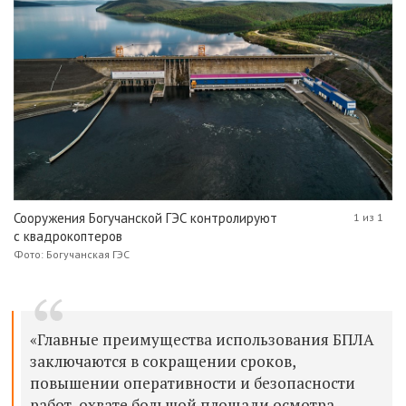
Сооружения Богучанской ГЭС контролируют
1 из 1
с квадрокоптеров
Фото: Богучанская ГЭС
«Главные преимущества использования БПЛА
заключаются в сокращении сроков,
повышении
оперативности
и безопасности
работ
,
охват
е
большой площади осмотра