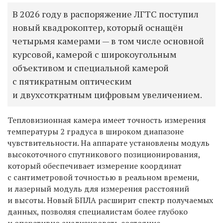
В 2026 году в распоряжение ЛГТС поступил
новый квадрокоптер, который оснащён
четырьмя камерами — в том числе основной
курсовой, камерой с широкоугольным
объективом и специальной камерой
с пятикратным оптическим
и двухсоткратным цифровым увеличением.
Т
епловизионная камера
имеет
точность измерения
температуры
2 градуса в широком диапазоне
чувствительности
. На аппарате установлены
модул
ь
высокоточного спутникового позиционирования,
который
обеспечива
ет
измерени
е
координат
с сантиметровой точностью в реальном времени
,
и
лазерны
й
модул
ь для измерения расстояний
и высоты
.
Новый БПЛА расширит спектр получаемых
данных
, позволяя специалистам более глубоко