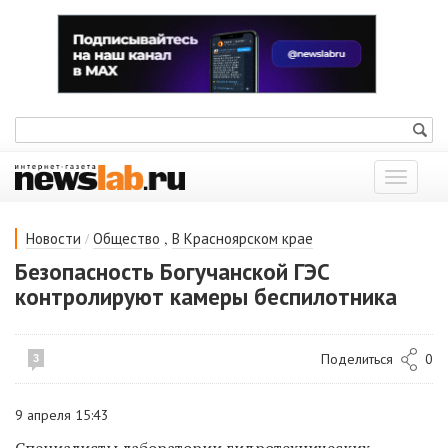
Показат
меню
/
,
Новости
Общество
В Красноярском крае
Безопасность Богучанской ГЭС
контролируют камеры беспилотника
Поделиться
0
3
9 апреля 15:43
Специалисты
л
аборатории
гидротехнических