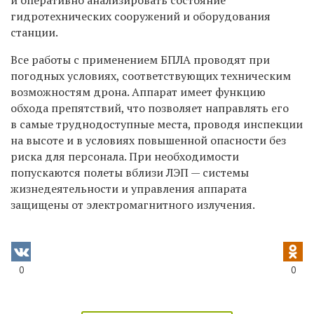
и оперативно
анализ
ировать
состояни
е
гидротехнических сооружений
и оборудования
станции
.
В
се работы
с применением БПЛА
проводят при
погодных условиях, соответствующих техническим
возможностям
дрона.
Аппарат имеет
функци
ю
обхода препятствий, что позволяет
направлять
его
в самые
труднодоступны
е
места,
проводя инспекции
на высоте и в условиях повышенной опасности без
риска для персонала.
При необходимости
попускаются п
олеты вблизи ЛЭП
—
систем
ы
жизнедеятельности
и
управления аппарата
защищены от
электромагнитного излучения.
0
0