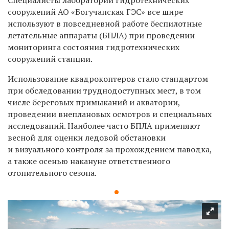
сооружений АО «Богучанская ГЭС»
все шире
используют в повседневной работе беспилотные
летательные аппараты (БПЛА)
при проведении
мониторинга состояни
я
гидротехнических
сооружений
станции.
Использование квадрокоптеров стало стандартом
при обследовании труднодоступных мест, в том
числе
береговы
х
примыкани
й и
акватории
,
проведении
внепланов
ых
осмотр
ов и специальных
исследований
.
Наиболее часто БПЛА применяют
весной
для
оценк
и
ледовой обстановки
и
визуального контроля
за
прохождением паводка
,
а также
осенью
накануне
ответственного
отопительного сезона
.