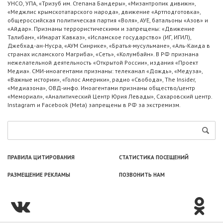
УНСО, УПА, «Тризуб им. Степана Бандеры», «Мизантропик дивижн»,
«Меджлис крымскотатарского народа», движение «Артподготовка»,
общероссийская политическая партия «Воля», АУЕ, батальоны «Азов» и
«Айдар». Признаны террористическими и запрещены: «Движение
Талибан», «Имарат Кавказ», «Исламское государство» (ИГ, ИГИЛ),
Джебхад-ан-Нусра, «АУМ Синрике», «Братья-мусульмане», «Аль-Каида в
странах исламского Магриба», «Сеть», «Колумбайн». В РФ признана
нежелательной деятельность «Открытой России», издания «Проект
Медиа». СМИ-иноагентами признаны: телеканал «Дождь», «Медуза»,
«Важные истории», «Голос Америки», радио «Свобода», The Insider,
«Медиазона», ОВД-инфо. Иноагентами признаны общество/центр
«Мемориал», «Аналитический Центр Юрия Левады», Сахаровский центр.
Instagram и Facebook (Metа) запрещены в РФ за экстремизм.
ПРАВИЛА ЦИТИРОВАНИЯ
СТАТИСТИКА ПОСЕЩЕНИЙ
РАЗМЕЩЕНИЕ РЕКЛАМЫ
ПОЗВОНИТЬ НАМ