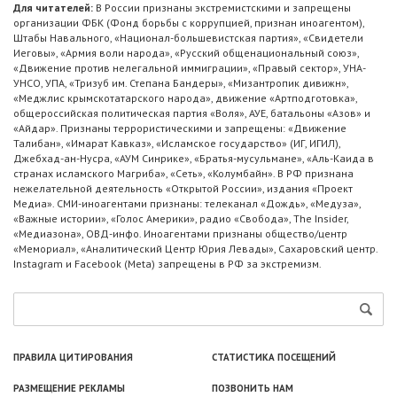
Для читателей:
В России признаны экстремистскими и запрещены
организации ФБК (Фонд борьбы с коррупцией, признан иноагентом),
Штабы Навального, «Национал-большевистская партия», «Свидетели
Иеговы», «Армия воли народа», «Русский общенациональный союз»,
«Движение против нелегальной иммиграции», «Правый сектор», УНА-
УНСО, УПА, «Тризуб им. Степана Бандеры», «Мизантропик дивижн»,
«Меджлис крымскотатарского народа», движение «Артподготовка»,
общероссийская политическая партия «Воля», АУЕ, батальоны «Азов» и
«Айдар». Признаны террористическими и запрещены: «Движение
Талибан», «Имарат Кавказ», «Исламское государство» (ИГ, ИГИЛ),
Джебхад-ан-Нусра, «АУМ Синрике», «Братья-мусульмане», «Аль-Каида в
странах исламского Магриба», «Сеть», «Колумбайн». В РФ признана
нежелательной деятельность «Открытой России», издания «Проект
Медиа». СМИ-иноагентами признаны: телеканал «Дождь», «Медуза»,
«Важные истории», «Голос Америки», радио «Свобода», The Insider,
«Медиазона», ОВД-инфо. Иноагентами признаны общество/центр
«Мемориал», «Аналитический Центр Юрия Левады», Сахаровский центр.
Instagram и Facebook (Metа) запрещены в РФ за экстремизм.
ПРАВИЛА ЦИТИРОВАНИЯ
СТАТИСТИКА ПОСЕЩЕНИЙ
РАЗМЕЩЕНИЕ РЕКЛАМЫ
ПОЗВОНИТЬ НАМ