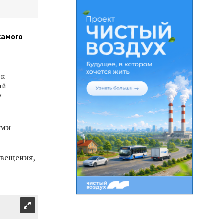
самого
рк-
ый
в
ыми
свещения,