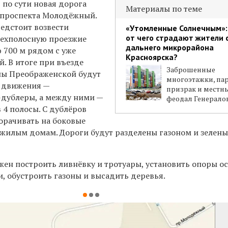
 по сути новая дорога
Материалы по теме
 проспекта Молодёжный.
едстоит возвести
«Утомленные Солнечным»:
от чего страдают жители 
рехполосную проезжие
дальнего микрорайона
 700 м рядом с уже
Красноярска?
. В итоге при въезде
Заброшенные
ны Преображенской будут
многоэтажки, па
с движения —
призрак и местн
дублеры, а между ними —
феодал Генерало
 4 полосы. С дублёров
орачивать на боковые
 жилым домам. Дороги будут разделены газоном и зелен
ен построить ливнёвку и тротуары, установить опоры о
, обустроить газоны и высадить деревья.