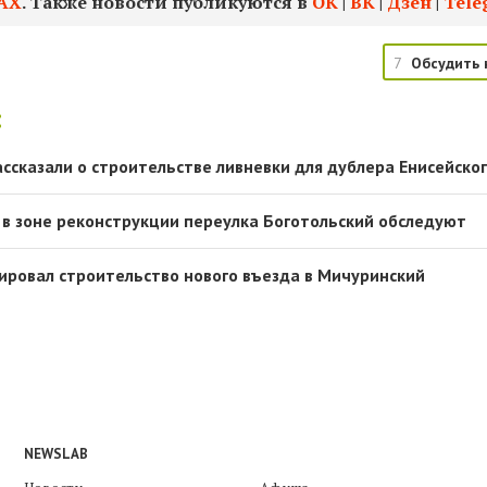
АХ
. Также новости публикуются в
ОК
|
ВК
|
Дзен
|
Tele
7
Обсудить 
:
ассказали о строительстве ливневки для дублера Енисейско
 в зоне реконструкции переулка Боготольский обследуют
ировал строительство нового въезда в Мичуринский
NEWSLAB