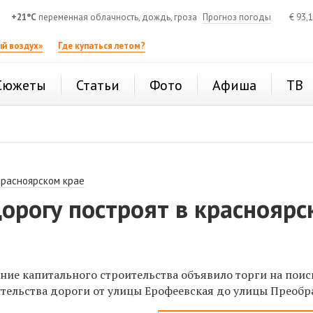
+21°C
переменная облачность, дождь, гроза
Прогноз погоды
€
93,
й воздух»
Где купаться летом?
Сюжеты
Статьи
Фото
Афиша
ТВ
Красноярском крае
орогу построят в краснояр
ние капитального строительства объявило торги на поис
тельства дороги от улицы Ерофеевская до улицы Преобр