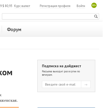
18+
19
$
80,93
Курс валют
Регистрация профиля
Войти
Форум
Подписка на дайджест
ском
Рассылка выходит раз в сутки по
вечерам.
к
аженская.