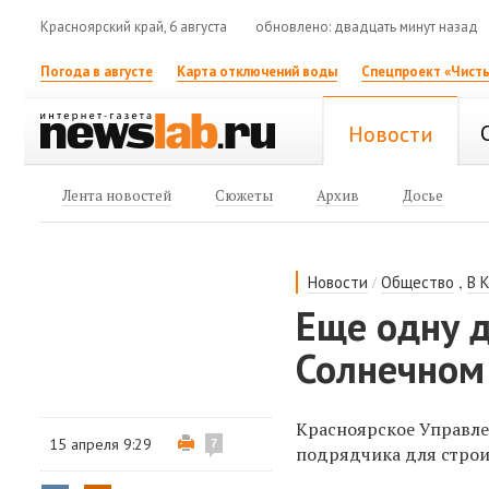
Красноярский край, 6 августа
обновлено: двадцать минут назад
Погода в августе
Карта отключений воды
Спецпроект «Чисты
Новости
Лента новостей
Сюжеты
Архив
Досье
/
,
Новости
Общество
В 
Еще одну д
Солнечном
Красноярское Управле
15 апреля 9:29
7
подрядчика для строи