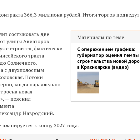
онтракта 366,3 миллиона рублей. Итоги торгов подведут
лит состыковать две
Материалы по теме
 от улицы Авиаторов
уже строится, фактически
С опережением графика:
губернатор оценил темпы
нисейского тракта
строительства новой доро
до Солнечного.
в Красноярске (видео)
га с двухполосным
коловская. Потоки
ерно, когда параллельно
строена новая
», — пояснил
амента
лександр Навродский.
планируется к концу 2027 года.