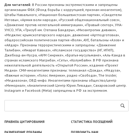
Для читателей:
В России признаны экстремистскими и запрещены
организации ФБК (Фонд борьбы с коррупцией, признан иноагентом),
Штабы Навального, «Национал-большевистская партия», «Свидетели
Иеговы», «Армия воли народа», «Русский общенациональный союз»,
«Движение против нелегальной иммиграции», «Правый сектор», УНА-
УНСО, УПА, «Тризуб им. Степана Бандеры», «Мизантропик дивижн»,
«Меджлис крымскотатарского народа», движение «Артподготовка»,
общероссийская политическая партия «Воля», АУЕ, батальоны «Азов» и
«Айдар». Признаны террористическими и запрещены: «Движение
Талибан», «Имарат Кавказ», «Исламское государство» (ИГ, ИГИЛ),
Джебхад-ан-Нусра, «АУМ Синрике», «Братья-мусульмане», «Аль-Каида в
странах исламского Магриба», «Сеть», «Колумбайн». В РФ признана
нежелательной деятельность «Открытой России», издания «Проект
Медиа». СМИ-иноагентами признаны: телеканал «Дождь», «Медуза»,
«Важные истории», «Голос Америки», радио «Свобода», The Insider,
«Медиазона», ОВД-инфо. Иноагентами признаны общество/центр
«Мемориал», «Аналитический Центр Юрия Левады», Сахаровский центр.
Instagram и Facebook (Metа) запрещены в РФ за экстремизм.
ПРАВИЛА ЦИТИРОВАНИЯ
СТАТИСТИКА ПОСЕЩЕНИЙ
РАЗМЕЩЕНИЕ РЕКЛАМЫ
ПОЗВОНИТЬ НАМ