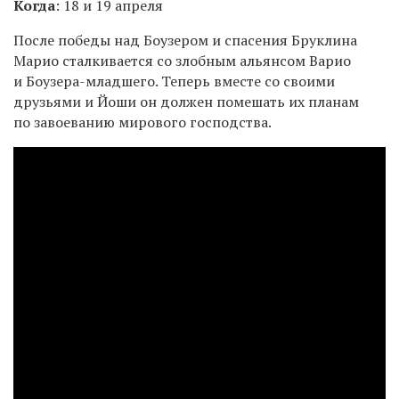
Когда
: 18 и 19 апреля
После победы над Боузером и спасения Бруклина
Марио сталкивается со злобным альянсом Варио
и Боузера-младшего. Теперь вместе со своими
друзьями и Йоши он должен помешать их планам
по завоеванию мирового господства.