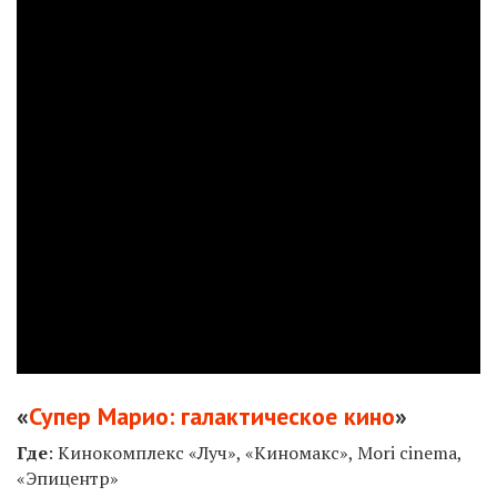
«
Супер Марио: галактическое кино
»
Где
: Кинокомплекс «Луч», «Киномакс», Mori cinema,
«Эпицентр»