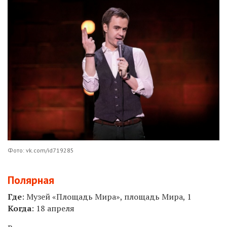
Фото: vk.com/id719285
Полярная
Где
: Музей «Площадь Мира», площадь Мира, 1
Когда
: 18
апреля