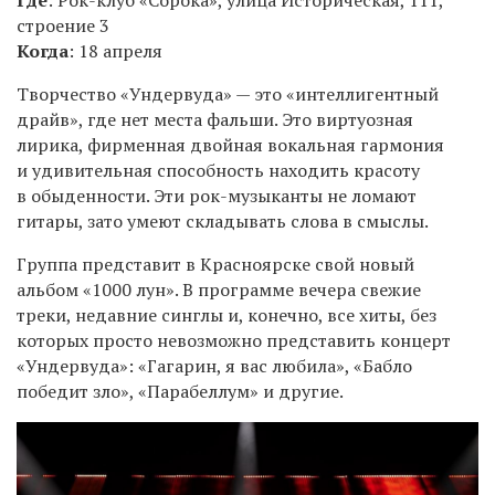
Где
: Рок-клуб «Сорока», улица Историческая, 111,
строение 3
Когда
: 18 апреля
Творчество «Ундервуда» — это «интеллигентный
драйв», где нет места фальши. Это виртуозная
лирика, фирменная двойная вокальная гармония
и удивительная способность находить красоту
в обыденности. Эти рок-музыканты не ломают
гитары, зато умеют складывать слова в смыслы.
Группа представит в Красноярске свой новый
альбом «1000 лун». В программе вечера свежие
треки, недавние синглы и, конечно, все хиты, без
которых просто невозможно представить концерт
«Ундервуда»: «Гагарин, я вас любила», «Бабло
победит зло», «Парабеллум» и другие.