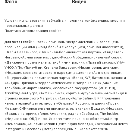
Фото
Видео
Условия использования веб-сайта и политика конфиденциальности и
персональных данных
Политика использования cookies
Для читателей:
В России признаны экстремистскими и запрещены
организации ФБК (Фонд борьбы с коррупцией, признан иноагентом),
Штабы Навального, «Национал-большевистская партия», «Свидетели
Иеговы», «Армия воли народа», «Русский общенациональный союз»,
«Движение против нелегальной иммиграции», «Правый сектор», УНА-
УНСО, УПА, «Тризуб им. Степана Бандеры», «Мизантропик дивижн»,
«Меджлис крымскотатарского народа», движение «Артподготовка»,
общероссийская политическая партия «Воля», АУЕ, батальоны «Азов» и
«Айдар». Признаны террористическими и запрещены: «Движение
Талибан», «Имарат Кавказ», «Исламское государство» (ИГ, ИГИЛ),
Джебхад-ан-Нусра, «АУМ Синрике», «Братья-мусульмане», «Аль-Каида в
странах исламского Магриба», «Сеть», «Колумбайн». В РФ признана
нежелательной деятельность «Открытой России», издания «Проект
Медиа». СМИ-иноагентами признаны: телеканал «Дождь», «Медуза»,
«Важные истории», «Голос Америки», радио «Свобода», The Insider,
«Медиазона», ОВД-инфо. Иноагентами признаны общество/центр
«Мемориал», «Аналитический Центр Юрия Левады», Сахаровский центр.
Instagram и Facebook (Metа) запрещены в РФ за экстремизм.