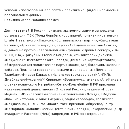
Условия использования веб-сайта и политика конфиденциальности и
персональных данных
Политика использования cookies
Для читателей:
В России признаны экстремистскими и запрещены
организации ФБК (Фонд борьбы с коррупцией, признан иноагентом),
Штабы Навального, «Национал-большевистская партия», «Свидетели
Иеговы», «Армия воли народа», «Русский общенациональный союз»,
«Движение против нелегальной иммиграции», «Правый сектор», УНА-
УНСО, УПА, «Тризуб им. Степана Бандеры», «Мизантропик дивижн»,
«Меджлис крымскотатарского народа», движение «Артподготовка»,
общероссийская политическая партия «Воля», АУЕ, батальоны «Азов» и
«Айдар». Признаны террористическими и запрещены: «Движение
Талибан», «Имарат Кавказ», «Исламское государство» (ИГ, ИГИЛ),
Джебхад-ан-Нусра, «АУМ Синрике», «Братья-мусульмане», «Аль-Каида в
странах исламского Магриба», «Сеть», «Колумбайн». В РФ признана
нежелательной деятельность «Открытой России», издания «Проект
Медиа». СМИ-иноагентами признаны: телеканал «Дождь», «Медуза»,
«Важные истории», «Голос Америки», радио «Свобода», The Insider,
«Медиазона», ОВД-инфо. Иноагентами признаны общество/центр
«Мемориал», «Аналитический Центр Юрия Левады», Сахаровский центр.
Instagram и Facebook (Metа) запрещены в РФ за экстремизм.