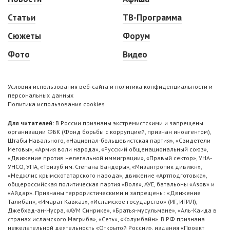
Статьи
ТВ-Программа
Сюжеты
Форум
Фото
Видео
Условия использования веб-сайта и политика конфиденциальности и
персональных данных
Политика использования cookies
Для читателей:
В России признаны экстремистскими и запрещены
организации ФБК (Фонд борьбы с коррупцией, признан иноагентом),
Штабы Навального, «Национал-большевистская партия», «Свидетели
Иеговы», «Армия воли народа», «Русский общенациональный союз»,
«Движение против нелегальной иммиграции», «Правый сектор», УНА-
УНСО, УПА, «Тризуб им. Степана Бандеры», «Мизантропик дивижн»,
«Меджлис крымскотатарского народа», движение «Артподготовка»,
общероссийская политическая партия «Воля», АУЕ, батальоны «Азов» и
«Айдар». Признаны террористическими и запрещены: «Движение
Талибан», «Имарат Кавказ», «Исламское государство» (ИГ, ИГИЛ),
Джебхад-ан-Нусра, «АУМ Синрике», «Братья-мусульмане», «Аль-Каида в
странах исламского Магриба», «Сеть», «Колумбайн». В РФ признана
нежелательной деятельность «Открытой России», издания «Проект