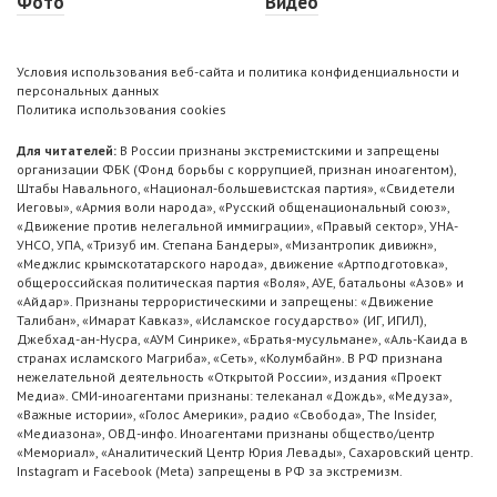
Фото
Видео
Условия использования веб-сайта и политика конфиденциальности и
персональных данных
Политика использования cookies
Для читателей:
В России признаны экстремистскими и запрещены
организации ФБК (Фонд борьбы с коррупцией, признан иноагентом),
Штабы Навального, «Национал-большевистская партия», «Свидетели
Иеговы», «Армия воли народа», «Русский общенациональный союз»,
«Движение против нелегальной иммиграции», «Правый сектор», УНА-
УНСО, УПА, «Тризуб им. Степана Бандеры», «Мизантропик дивижн»,
«Меджлис крымскотатарского народа», движение «Артподготовка»,
общероссийская политическая партия «Воля», АУЕ, батальоны «Азов» и
«Айдар». Признаны террористическими и запрещены: «Движение
Талибан», «Имарат Кавказ», «Исламское государство» (ИГ, ИГИЛ),
Джебхад-ан-Нусра, «АУМ Синрике», «Братья-мусульмане», «Аль-Каида в
странах исламского Магриба», «Сеть», «Колумбайн». В РФ признана
нежелательной деятельность «Открытой России», издания «Проект
Медиа». СМИ-иноагентами признаны: телеканал «Дождь», «Медуза»,
«Важные истории», «Голос Америки», радио «Свобода», The Insider,
«Медиазона», ОВД-инфо. Иноагентами признаны общество/центр
«Мемориал», «Аналитический Центр Юрия Левады», Сахаровский центр.
Instagram и Facebook (Metа) запрещены в РФ за экстремизм.