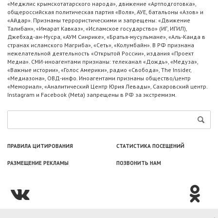
«Меджлис крымскотатарского народа», движение «Артподготовка»,
общероссийская политическая партия «Воля», АУЕ, батальоны «Азов» и
«Айдар». Признаны террористическими и запрещены: «Движение
Талибан», «Имарат Кавказ», «Исламское государство» (ИГ, ИГИЛ),
Джебхад-ан-Нусра, «АУМ Синрике», «Братья-мусульмане», «Аль-Каида в
странах исламского Магриба», «Сеть», «Колумбайн». В РФ признана
нежелательной деятельность «Открытой России», издания «Проект
Медиа». СМИ-иноагентами признаны: телеканал «Дождь», «Медуза»,
«Важные истории», «Голос Америки», радио «Свобода», The Insider,
«Медиазона», ОВД-инфо. Иноагентами признаны общество/центр
«Мемориал», «Аналитический Центр Юрия Левады», Сахаровский центр.
Instagram и Facebook (Metа) запрещены в РФ за экстремизм.
ПРАВИЛА ЦИТИРОВАНИЯ
СТАТИСТИКА ПОСЕЩЕНИЙ
РАЗМЕЩЕНИЕ РЕКЛАМЫ
ПОЗВОНИТЬ НАМ