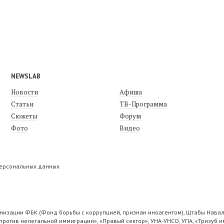
NEWSLAB
Новости
Афиша
Статьи
ТВ-Программа
Сюжеты
Форум
Фото
Видео
персональных данных
низации ФБК (Фонд борьбы с коррупцией, признан иноагентом), Штабы Навал
ротив нелегальной иммиграции», «Правый сектор», УНА-УНСО, УПА, «Тризуб и