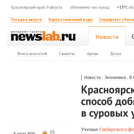
Красноярский край, 9 августа
обновлено: час назад
+13°C
об
Погода в августе
Карта отключений воды
Спецпроект «Чисты
Новости
Лента новостей
Сюжеты
Архив
Досье
/
,
Новости
Экономика
В
Красноярс
способ до
в суровых 
Ученые
Сибирского фе
8 июля 9:00
4