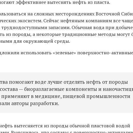
могают эффективнее вытеснять нефть из пласта.
ользоваться на сложных месторождениях Восточной Сиби
тических экосистем. Сейчас нефтяным компаниям все чащ
с труднодоступными запасами. Обычная вода при добыче 
ть из породы, а некоторые традиционные методы могут 
сными для окружающей среды.
ложили использовать «зеленые» поверхностно-активные
тва помогают воде лучше отделять нефть от породы
ве состава — биоразлагаемые компоненты и наночастиц
ие применяют в медицине, пищевой промышленности
азали авторы разработки.
 нефть вытесняется из породы обычной пластовой водой
ками. Выяснилось, что составы с поверхностно-активным