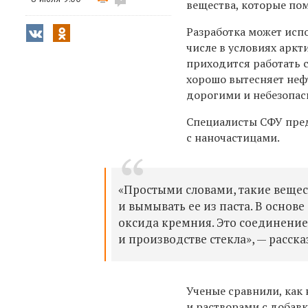
вещества, которые по
Разработка может исп
числе в условиях арк
приходится работать 
хорошо вытесняет неф
дорогими и небезопа
Специалисты СФУ пред
с наночастицами.
«Простыми словами, такие вещес
и вымывать ее из паста. В осно
оксида кремния. Это соединен
и производстве стекла», — расск
Ученые сравнили, как
и растворами с добав