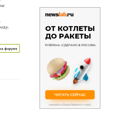
оры
ь
роду.
на форуме