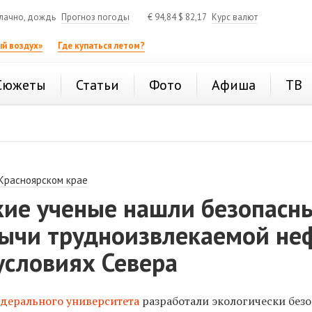
лачно, дождь
Прогноз погоды
€
94,84
$
82,17
Курс валют
й воздух»
Где купаться летом?
Сюжеты
Статьи
Фото
Афиша
ТВ
 Красноярском крае
кие ученые нашли безопасн
бычи трудноизвлекаемой не
условиях Севера
дерального университета
разработали экологически без