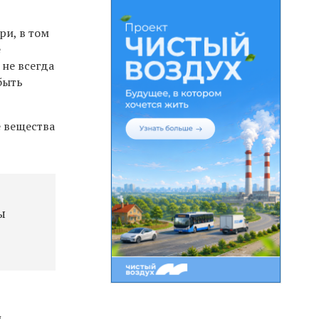
ри, в том
е
не всегда
быть
 вещества
ы
и