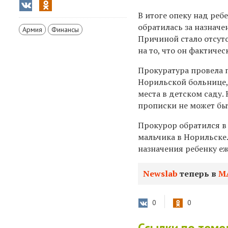
В итоге опеку над ре
обратилась за назнач
Армия
Финансы
Причиной стало отсут
на то, что он фактиче
Прокуратура провела п
Норильской больнице,
места в детском саду.
прописки не может бы
Прокурор обратился в
мальчика в Норильске
назначения ребенку е
Newslab
теперь в
М
0
0
Ссылки по теме