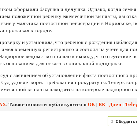
бенком оформили бабушка и дедушка. Однако, когда семья
ением положенной ребенку ежемесячной выплаты, им отка
ствие у мальчика постоянной регистрации в Норильске, 
ски проживал в городе.
роверку и установила, что ребенок с рождения наблюдал
 имел временную регистрацию и состоял на учете для по
 Надзорное ведомство пришло к выводу, что отсутствие 
ть основанием для отказа в социальной поддержке.
 суд с заявлением об установлении факта постоянного п
. Суд удовлетворил требования прокуратуры. Теперь воп
жемесячной выплаты находится на контроле надзорного 
АХ
. Также новости публикуются в
ОК
|
ВК
|
Дзен
|
Tele
0
Обсудить 
: