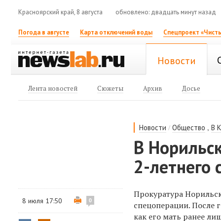
Красноярский край, 8 августа
обновлено: двадцать минут назад
Погода в августе
Карта отключений воды
Спецпроект «Чисты
Новости
Лента новостей
Сюжеты
Архив
Досье
/
,
Новости
Общество
В 
В Норильс
2-летнего 
Прокуратура Норильск
8 июля 17:50
0
спецоперации. После г
как его мать ранее л