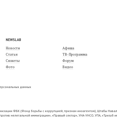
NEWSLAB
Новости
Афиша
Статьи
ТВ-Программа
Сюжеты
Форум
Фото
Видео
персональных данных
низации ФБК (Фонд борьбы с коррупцией, признан иноагентом), Штабы Навал
ротив нелегальной иммиграции», «Правый сектор», УНА-УНСО, УПА, «Тризуб и