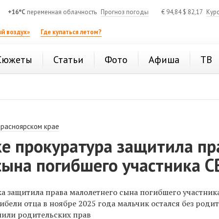
+16°C
переменная облачность
Прогноз погоды
€
94,84
$
82,17
Кур
й воздух»
Где купаться летом?
Сюжеты
Статьи
Фото
Афиша
ТВ
Красноярском крае
ке прокуратура защитила пр
сына погибшего участника С
а защитила права малолетнего сына погибшего участник
ибели отца в ноябре 2025 года мальчик остался без родит
ишили родительских прав