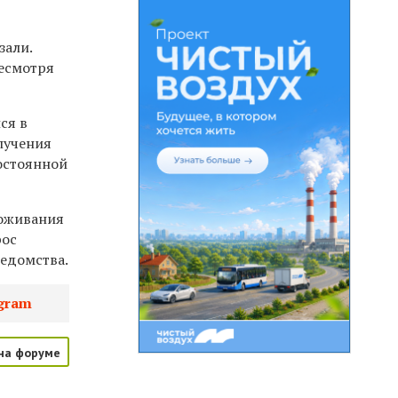
зали.
несмотря
ся в
лучения
постоянной
роживания
рос
ведомства.
gram
на форуме