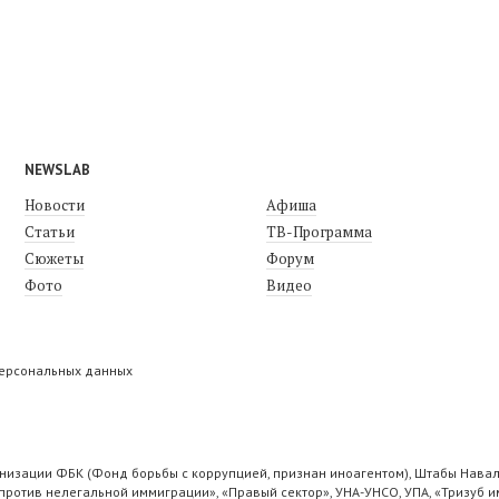
NEWSLAB
Новости
Афиша
Статьи
ТВ-Программа
Сюжеты
Форум
Фото
Видео
персональных данных
низации ФБК (Фонд борьбы с коррупцией, признан иноагентом), Штабы Навал
ротив нелегальной иммиграции», «Правый сектор», УНА-УНСО, УПА, «Тризуб и