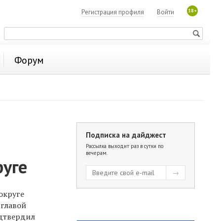
18+
Регистрация профиля
Войти
Форум
Подписка на дайджест
Рассылка выходит раз в сутки по
вечерам.
руге
округе
 главой
одтвердил