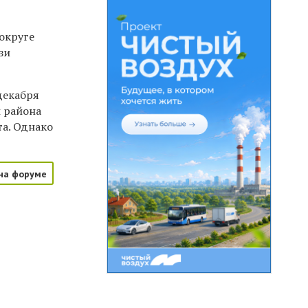
округе
зи
декабря
ы района
та. Однако
на форуме