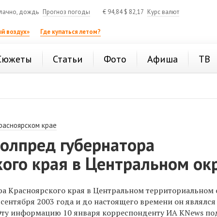
лачно, дождь
Прогноз погоды
€
94,84
$
82,17
Курс валют
й воздух»
Где купаться летом?
Сюжеты
Статьи
Фото
Афиша
ТВ
расноярском крае
полпред губернатора
ого края в Центральном ок
а Красноярского края в Центральном территориальном 
 сентября 2003 года и до настоящего времени он являлся
 Эту информацию 10 января корреспонденту ИА KNews п