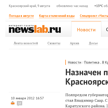
Красноярский край, 9 августа
обновлено: час назад
+13°C
об
Погода в августе
Карта отключений воды
Спецпроект «Чисты
Новости
Лента новостей
Сюжеты
Архив
Досье
/
,
Новости
Политика
В К
Назначен 
Красноярск
Полпредом губернатор
10 января 2012 16:57
стал Владимир Саар. С
12
Каратузского района.