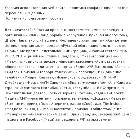
Условия использования веб-сайта и политика конфиденциальности и
персональных данных
Политика использования cookies
Для читателей:
В России признаны экстремистскими и запрещены
организации ФБК (Фонд борьбы с коррупцией, признан иноагентом),
Штабы Навального, «Национал-большевистская партия», «Свидетели
Иеговы», «Армия воли народа», «Русский общенациональный союз»,
«Движение против нелегальной иммиграции», «Правый сектор», УНА-
УНСО, УПА, «Тризуб им. Степана Бандеры», «Мизантропик дивижн»,
«Меджлис крымскотатарского народа», движение «Артподготовка»,
общероссийская политическая партия «Воля», АУЕ, батальоны «Азов» и
«Айдар». Признаны террористическими и запрещены: «Движение
Талибан», «Имарат Кавказ», «Исламское государство» (ИГ, ИГИЛ),
Джебхад-ан-Нусра, «АУМ Синрике», «Братья-мусульмане», «Аль-Каида в
странах исламского Магриба», «Сеть», «Колумбайн». В РФ признана
нежелательной деятельность «Открытой России», издания «Проект
Медиа». СМИ-иноагентами признаны: телеканал «Дождь», «Медуза»,
«Важные истории», «Голос Америки», радио «Свобода», The Insider,
«Медиазона», ОВД-инфо. Иноагентами признаны общество/центр
«Мемориал», «Аналитический Центр Юрия Левады», Сахаровский центр.
Instagram и Facebook (Metа) запрещены в РФ за экстремизм.