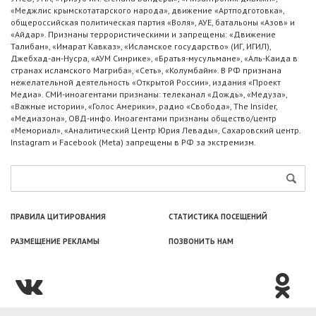
«Меджлис крымскотатарского народа», движение «Артподготовка»,
общероссийская политическая партия «Воля», АУЕ, батальоны «Азов» и
«Айдар». Признаны террористическими и запрещены: «Движение
Талибан», «Имарат Кавказ», «Исламское государство» (ИГ, ИГИЛ),
Джебхад-ан-Нусра, «АУМ Синрике», «Братья-мусульмане», «Аль-Каида в
странах исламского Магриба», «Сеть», «Колумбайн». В РФ признана
нежелательной деятельность «Открытой России», издания «Проект
Медиа». СМИ-иноагентами признаны: телеканал «Дождь», «Медуза»,
«Важные истории», «Голос Америки», радио «Свобода», The Insider,
«Медиазона», ОВД-инфо. Иноагентами признаны общество/центр
«Мемориал», «Аналитический Центр Юрия Левады», Сахаровский центр.
Instagram и Facebook (Metа) запрещены в РФ за экстремизм.
ПРАВИЛА ЦИТИРОВАНИЯ
СТАТИСТИКА ПОСЕЩЕНИЙ
РАЗМЕЩЕНИЕ РЕКЛАМЫ
ПОЗВОНИТЬ НАМ