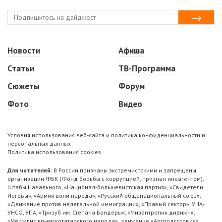
Новости
Афиша
Статьи
ТВ-Программа
Сюжеты
Форум
Фото
Видео
Условия использования веб-сайта и политика конфиденциальности и
персональных данных
Политика использования cookies
Для читателей:
В России признаны экстремистскими и запрещены
организации ФБК (Фонд борьбы с коррупцией, признан иноагентом),
Штабы Навального, «Национал-большевистская партия», «Свидетели
Иеговы», «Армия воли народа», «Русский общенациональный союз»,
«Движение против нелегальной иммиграции», «Правый сектор», УНА-
УНСО, УПА, «Тризуб им. Степана Бандеры», «Мизантропик дивижн»,
«Меджлис крымскотатарского народа», движение «Артподготовка»,