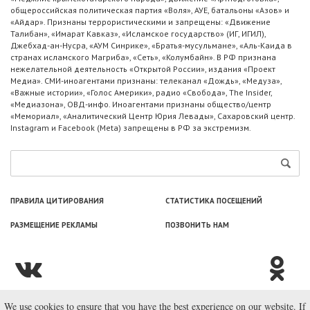
общероссийская политическая партия «Воля», АУЕ, батальоны «Азов» и
«Айдар». Признаны террористическими и запрещены: «Движение
Талибан», «Имарат Кавказ», «Исламское государство» (ИГ, ИГИЛ),
Джебхад-ан-Нусра, «АУМ Синрике», «Братья-мусульмане», «Аль-Каида в
странах исламского Магриба», «Сеть», «Колумбайн». В РФ признана
нежелательной деятельность «Открытой России», издания «Проект
Медиа». СМИ-иноагентами признаны: телеканал «Дождь», «Медуза»,
«Важные истории», «Голос Америки», радио «Свобода», The Insider,
«Медиазона», ОВД-инфо. Иноагентами признаны общество/центр
«Мемориал», «Аналитический Центр Юрия Левады», Сахаровский центр.
Instagram и Facebook (Metа) запрещены в РФ за экстремизм.
ПРАВИЛА ЦИТИРОВАНИЯ
СТАТИСТИКА ПОСЕЩЕНИЙ
РАЗМЕЩЕНИЕ РЕКЛАМЫ
ПОЗВОНИТЬ НАМ
We use cookies to ensure that you have the best experience on our website. If
© ООО «Лаборатория Новоcтей», 2003—2026.