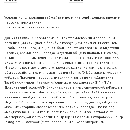
Условия использования веб-сайта и политика конфиденциальности и
персональных данных
Политика использования cookies
Для читателей:
В России признаны экстремистскими и запрещены
организации ФБК (Фонд борьбы с коррупцией, признан иноагентом),
Штабы Навального, «Национал-большевистская партия», «Свидетели
Иеговы», «Армия воли народа», «Русский общенациональный союз»,
«Движение против нелегальной иммиграции», «Правый сектор», УНА-
УНСО, УПА, «Тризуб им. Степана Бандеры», «Мизантропик дивижн»,
«Меджлис крымскотатарского народа», движение «Артподготовка»,
общероссийская политическая партия «Воля», АУЕ, батальоны «Азов» и
«Айдар». Признаны террористическими и запрещены: «Движение
Талибан», «Имарат Кавказ», «Исламское государство» (ИГ, ИГИЛ),
Джебхад-ан-Нусра, «АУМ Синрике», «Братья-мусульмане», «Аль-Каида в
странах исламского Магриба», «Сеть», «Колумбайн». В РФ признана
нежелательной деятельность «Открытой России», издания «Проект
Медиа». СМИ-иноагентами признаны: телеканал «Дождь», «Медуза»,
«Важные истории», «Голос Америки», радио «Свобода», The Insider,
«Медиазона», ОВД-инфо. Иноагентами признаны общество/центр
«Мемориал», «Аналитический Центр Юрия Левады», Сахаровский центр.
Instagram и Facebook (Metа) запрещены в РФ за экстремизм.