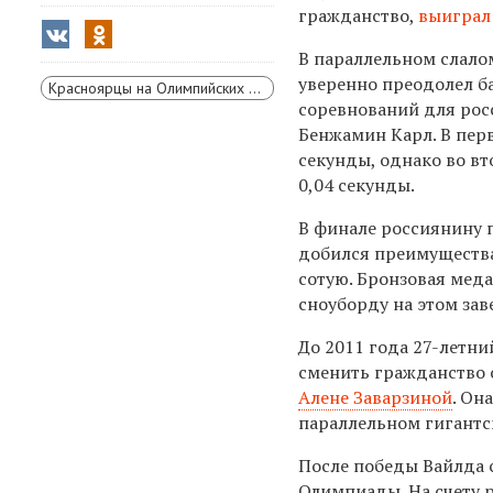
гражданство,
выиграл
В параллельном слалом
уверенно преодолел б
Красноярцы на Олимпийских играх
соревнований для рос
Бенжамин Карл. В пер
секунды, однако во вт
0,04 секунды.
В финале россиянину 
добился преимущества
сотую. Бронзовая мед
сноуборду на этом за
До 2011 года 27-летни
сменить гражданство 
Алене Заварзиной
. Он
параллельном гигантс
После победы Вайлда 
Олимпиады. На счету р