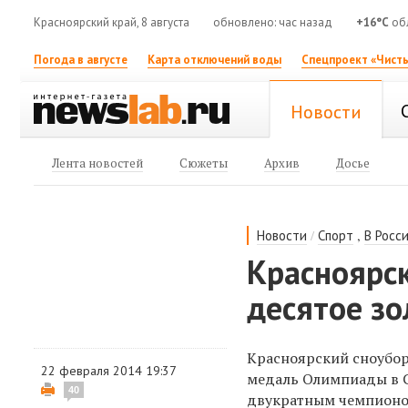
Красноярский край, 8 августа
обновлено: час назад
+16°C
об
Погода в августе
Карта отключений воды
Спецпроект «Чисты
Новости
Лента новостей
Сюжеты
Архив
Досье
/
,
Новости
Спорт
В Росс
Красноярск
десятое з
Красноярский сноубо
22 февраля 2014 19:37
медаль Олимпиады в С
40
двукратным чемпионом