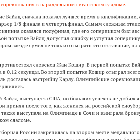
 соревнования в параллельном гигантском слаломе
.
е Вайлд сначала показал лучшее время в квалификации, 
арьер 1/8 финала и четвертьфинал. Самым сложным этап
сиянина оказался полуфинал, где его соперником был ав
вой попытке Вайлд допустил ошибку и уступил сопернику
ором заезде сумел не только отыграть это отставание, но
противостоял словенец Жан Кошир. В первой попытке Ва
 в 0,12 секунды. Во второй попытке Кошир отыграл всег
аль досталась австрийцу Карлу. Олимпийские соревнован
вершились.
й Вайлд выступал за США, но больших успехов не добился
он принял после того, как женился на российской сноубо
а также выступала на Олимпиаде в Сочи и выиграла бронз
ком слаломе.
сборная России закрепилась на втором месте медального 
оссиян десять золотых, десять серебряных и семь бронз