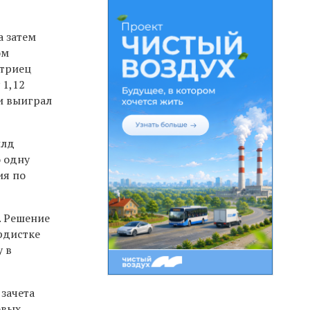
а затем
ом
стриец
 1,12
 и выиграл
йлд
о одну
ия по
. Решение
рдистке
у в
зачета
овых