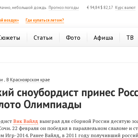
лачно, небольшой дождь
Прогноз погоды
€
94,84
$
82,17
Курс валют
й воздух»
Где купаться летом?
Сюжеты
Статьи
Фото
Афиша
ТВ
,
ии
В Красноярском крае
ий сноубордист принес Рос
олото Олимпиады
рдист
Вик Вайлд
выиграл для сборной России десятую зо
очи. 22 февраля он победил в параллельном слаломе и с
 Игр-2014. Ранее Вайлд, в 2011 году получивший росси