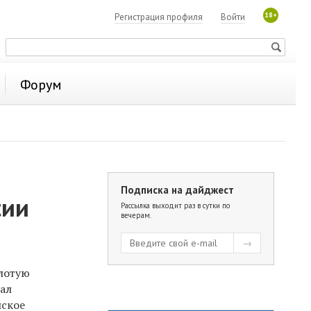
18+
Регистрация профиля
Войти
Форум
Подписка на дайджест
сии
Рассылка выходит раз в сутки по
вечерам.
лотую
тал
йское