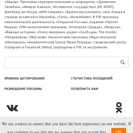
«Айдар». Признаны террористическими и запрещены: «Движение
Талибан», «Имарат Кавказ», «Исламское государство» (ИГ, ИГИЛ),
Джебхад-ан-Нусра, «АУМ Синрике», «Братья-мусульмане», «Аль-Каида в
странах исламского Магриба», «Сеть», «Колумбайн». В РФ признана
нежелательной деятельность «Открытой России», издания «Проект
Медиа». СМИ-иноагентами признаны: телеканал «Дождь», «Медуза»,
«Важные истории», «Голос Америки», радио «Свобода», The Insider,
«Медиазона», ОВД-инфо. Иноагентами признаны общество/центр
«Мемориал», «Аналитический Центр Юрия Левады», Сахаровский центр.
Instagram и Facebook (Metа) запрещены в РФ за экстремизм.
ПРАВИЛА ЦИТИРОВАНИЯ
СТАТИСТИКА ПОСЕЩЕНИЙ
РАЗМЕЩЕНИЕ РЕКЛАМЫ
ПОЗВОНИТЬ НАМ
We use cookies to ensure that you have the best experience on our website. If
© ООО «Лаборатория Новоcтей», 2003—2026.
you continue to use this site we assume that you accept this.
OK