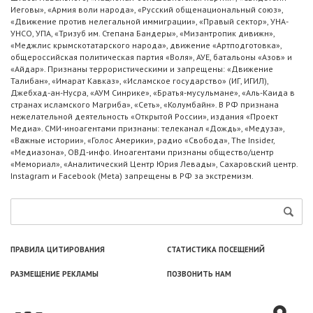
Иеговы», «Армия воли народа», «Русский общенациональный союз»,
«Движение против нелегальной иммиграции», «Правый сектор», УНА-
УНСО, УПА, «Тризуб им. Степана Бандеры», «Мизантропик дивижн»,
«Меджлис крымскотатарского народа», движение «Артподготовка»,
общероссийская политическая партия «Воля», АУЕ, батальоны «Азов» и
«Айдар». Признаны террористическими и запрещены: «Движение
Талибан», «Имарат Кавказ», «Исламское государство» (ИГ, ИГИЛ),
Джебхад-ан-Нусра, «АУМ Синрике», «Братья-мусульмане», «Аль-Каида в
странах исламского Магриба», «Сеть», «Колумбайн». В РФ признана
нежелательной деятельность «Открытой России», издания «Проект
Медиа». СМИ-иноагентами признаны: телеканал «Дождь», «Медуза»,
«Важные истории», «Голос Америки», радио «Свобода», The Insider,
«Медиазона», ОВД-инфо. Иноагентами признаны общество/центр
«Мемориал», «Аналитический Центр Юрия Левады», Сахаровский центр.
Instagram и Facebook (Metа) запрещены в РФ за экстремизм.
ПРАВИЛА ЦИТИРОВАНИЯ
СТАТИСТИКА ПОСЕЩЕНИЙ
РАЗМЕЩЕНИЕ РЕКЛАМЫ
ПОЗВОНИТЬ НАМ