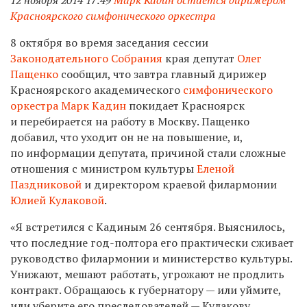
Красноярского симфонического оркестра
8 октября во время заседания сессии
Законодательного Собрания
края депутат
Олег
Пащенко
сообщил, что завтра главный дирижер
Красноярского академического
симфонического
оркестра
Марк Кадин
покидает Красноярск
и перебирается на работу в Москву. Пащенко
добавил, что уходит он не на повышение, и,
по информации депутата, причиной стали сложные
отношения с министром культуры
Еленой
Паздниковой
и директором краевой филармонии
Юлией Кулаковой
.
«Я встретился с Кадиным 26 сентября. Выяснилось,
что последние год-полтора его практически сживает
руководство филармонии и министерство культуры.
Унижают, мешают работать, угрожают не продлить
контракт. Обращаюсь к губернатору — или уймите,
или уберите его преследователей — Кулакову