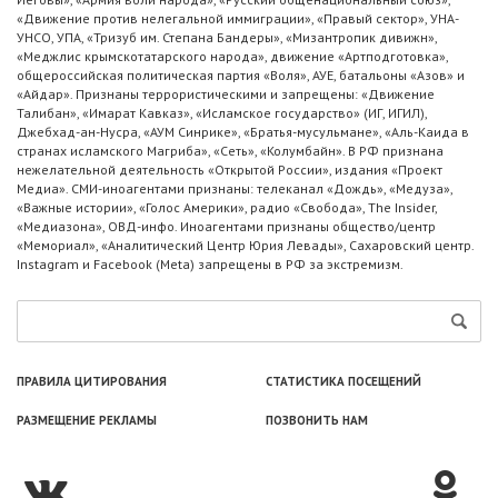
«Движение против нелегальной иммиграции», «Правый сектор», УНА-
УНСО, УПА, «Тризуб им. Степана Бандеры», «Мизантропик дивижн»,
«Меджлис крымскотатарского народа», движение «Артподготовка»,
общероссийская политическая партия «Воля», АУЕ, батальоны «Азов» и
«Айдар». Признаны террористическими и запрещены: «Движение
Талибан», «Имарат Кавказ», «Исламское государство» (ИГ, ИГИЛ),
Джебхад-ан-Нусра, «АУМ Синрике», «Братья-мусульмане», «Аль-Каида в
странах исламского Магриба», «Сеть», «Колумбайн». В РФ признана
нежелательной деятельность «Открытой России», издания «Проект
Медиа». СМИ-иноагентами признаны: телеканал «Дождь», «Медуза»,
«Важные истории», «Голос Америки», радио «Свобода», The Insider,
«Медиазона», ОВД-инфо. Иноагентами признаны общество/центр
«Мемориал», «Аналитический Центр Юрия Левады», Сахаровский центр.
Instagram и Facebook (Metа) запрещены в РФ за экстремизм.
ПРАВИЛА ЦИТИРОВАНИЯ
СТАТИСТИКА ПОСЕЩЕНИЙ
РАЗМЕЩЕНИЕ РЕКЛАМЫ
ПОЗВОНИТЬ НАМ